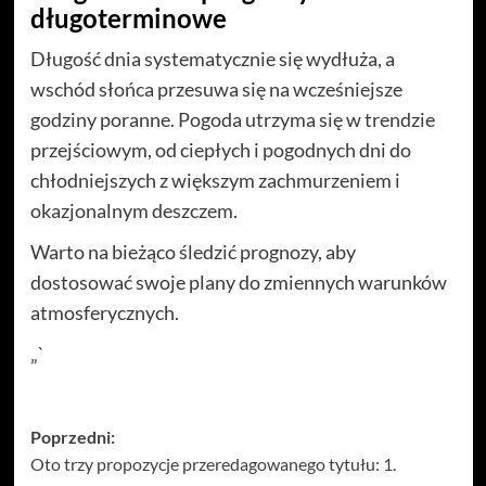
długoterminowe
Długość dnia systematycznie się wydłuża, a
wschód słońca przesuwa się na wcześniejsze
godziny poranne. Pogoda utrzyma się w trendzie
przejściowym, od ciepłych i pogodnych dni do
chłodniejszych z większym zachmurzeniem i
okazjonalnym deszczem.
Warto na bieżąco śledzić prognozy, aby
dostosować swoje plany do zmiennych warunków
atmosferycznych.
„`
Zobacz
Poprzedni:
Oto trzy propozycje przeredagowanego tytułu: 1.
wpisy