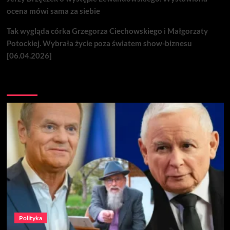
ocena mówi sama za siebie
Tak wygląda córka Grzegorza Ciechowskiego i Małgorzaty
Potockiej. Wybrała życie poza światem show-biznesu
[06.04.2026]
Nie przegap
Polityka