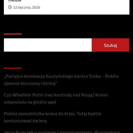
12 stycznia, 2026
Szukaj
Szukaj
Recent Posts
„Partyjna dominacja Kaczyńskiego kontra Tuska – Rokita
ujawnia kluczową różnicę”
Czy Władimir Putin traci kontrolę nad Rosją? Kreml
odpowiada na głośny apel
Polska zawodniczka wraca do kraju. Tutaj będzie
kontynuować karierę
Jerzy Brzęczek o występie Lewandowskiego. Wystawiona