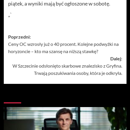
piątek, a wyniki mają być ogłoszone w sobotę.
„`
Zobacz
Poprzedni:
Ceny OC wzrosły już o 40 procent. Kolejne podwyżki na
wpisy
horyzoncie – kto ma szansę na niższą stawkę?
Dalej:
W Szczecinie odsłonięto skarbowe znalezisko z Gryfina.
Trwają poszukiwania osoby, która je odkryła.
Więcej