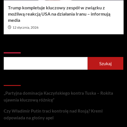
Trump kompletuje kluczowy zespół w związku z
możliwą reakcją USA na działania Iranu – informują
media
12 stycznia, 2026
Szukaj
Szukaj
Recent Posts
„Partyjna dominacja Kaczyńskiego kontra Tuska – Rokita
ujawnia kluczową różnicę”
Czy Władimir Putin traci kontrolę nad Rosją? Kreml
odpowiada na głośny apel