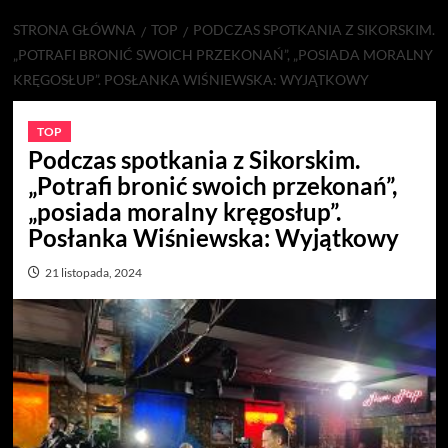
STRONA GŁÓWNA
TOP
PODCZAS SPOTKANIA Z SIKORSKIM.
„POTRAFI BRONIĆ SWOICH PRZEKONAŃ”, „POSIADA MORALNY
KRĘGOSŁUP”. POSŁANKA WIŚNIEWSKA: WYJĄTKOWY
TOP
Podczas spotkania z Sikorskim.
„Potrafi bronić swoich przekonań”,
„posiada moralny kręgosłup”.
Posłanka Wiśniewska: Wyjątkowy
21 listopada, 2024