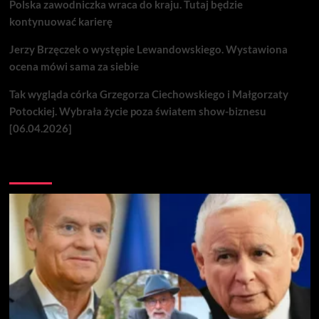
Polska zawodniczka wraca do kraju. Tutaj będzie
kontynuować karierę
Jerzy Brzęczek o występie Lewandowskiego. Wystawiona
ocena mówi sama za siebie
Tak wygląda córka Grzegorza Ciechowskiego i Małgorzaty
Potockiej. Wybrała życie poza światem show-biznesu
[06.04.2026]
Nie przegap