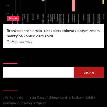
Biznes
Branża ochroniarska i ubezpieczeniowa z optymizmem
patrzy na koniec 2025 roku
29 grudnia, 2025
Szukaj
Szukaj
Recent Posts
„Partyjna dominacja Kaczyńskiego kontra Tuska – Rokita
ujawnia kluczową różnicę”