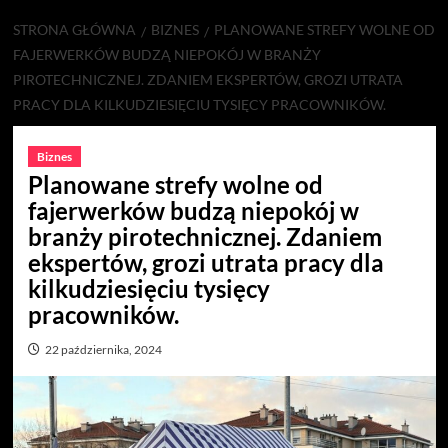
STRONA GŁÓWNA
BIZNES
PLANOWANE STREFY WOLNE OD
FAJERWERKÓW BUDZĄ NIEPOKÓJ W BRANŻY
PIROTECHNICZNEJ. ZDANIEM EKSPERTÓW, GROZI UTRATA
PRACY DLA KILKUDZIESIĘCIU TYSIĘCY PRACOWNIKÓW.
Biznes
Planowane strefy wolne od
fajerwerków budzą niepokój w
branży pirotechnicznej. Zdaniem
ekspertów, grozi utrata pracy dla
kilkudziesięciu tysięcy
pracowników.
22 października, 2024