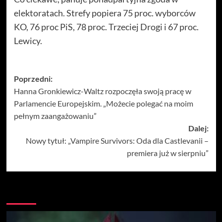
elektoratach. Strefy popiera 75 proc. wyborców
KO, 76 proc PiS, 78 proc. Trzeciej Drogi i 67 proc.
Lewicy.
Zobacz
Poprzedni:
Hanna Gronkiewicz-Waltz rozpoczęła swoją pracę w
wpisy
Parlamencie Europejskim. „Możecie polegać na moim
pełnym zaangażowaniu”
Dalej:
Nowy tytuł: „Vampire Survivors: Oda dla Castlevanii –
premiera już w sierpniu”
Więcej