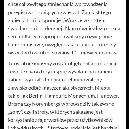
chce całkowitego zaniechania wprowadzenia
przepisów chroniących zwierząt. Zamiast tego
zmienia ton i proponuje. „Wraz ze wzrostem
świadomości społecznej . Nam również leżą one na
sercu. Dlatego zaproponowaliśmy rozwiązanie
kompromisowe, uwzględniające opinie i interesy
wszystkich zainteresowanych” – mówi Smolińska.
Te ostatnie miałyby zostać objęte zakazem z racji
tego, że charakteryzują się wysokim poziomem
zabudowy i zaludnienia, co eliminowałoby
zjawisko odbić i natężeń akustycznych. Miasta
takie, jak Berlin, Hamburg, Monachium, Hanower,
Brema czy Norymberga wprowadziły tak zwane
„zony”, czyli strefy, w których zakazane jest
korzystanie z fajerwerków przez użytkowników
indywidualnych. „Strefowe podejście jest bardziej