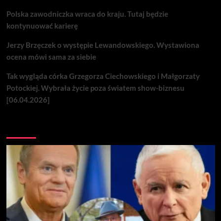
Polska zawodniczka wraca do kraju. Tutaj będzie
kontynuować karierę
Jerzy Brzęczek o występie Lewandowskiego. Wystawiona
ocena mówi sama za siebie
Tak wygląda córka Grzegorza Ciechowskiego i Małgorzaty
Potockiej. Wybrała życie poza światem show-biznesu
[06.04.2026]
Nie przegap