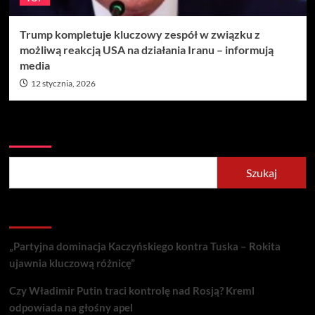
Trump kompletuje kluczowy zespół w związku z
możliwą reakcją USA na działania Iranu – informują
media
12 stycznia, 2026
Szukaj
Szukaj
Recent Posts
„Partyjna dominacja Kaczyńskiego kontra Tuska – Rokita
ujawnia kluczową różnicę”
Czy Władimir Putin traci kontrolę nad Rosją? Kreml
odpowiada na głośny apel