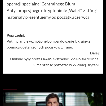
operacji specjalnej Centralnego Biura
Antykorupcyjnego o kryptonimie „Walet”, z której
materiały prezentujemy od początku czerwca.
Zobacz
Poprzedni:
Putin planuje wzmożone bombardowanie Ukrainy z
wpisy
pomocą dostarczonych pocisków z Iranu.
Dalej:
Uniknie były prezes RARS ekstradycji do Polski? Michał
K. ma szansę pozostać w Wielkiej Brytanii
Więcej