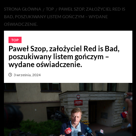
STRONA GŁÓWNA
TOP
PAWEŁ SZOP, ZAŁOŻYCIEL RED IS
BAD, POSZUKIWANY LISTEM GOŃCZYM – WYDANE
OŚWIADCZENIE.
TOP
Paweł Szop, założyciel Red is Bad,
poszukiwany listem gończym –
wydane oświadczenie.
3 września, 2024