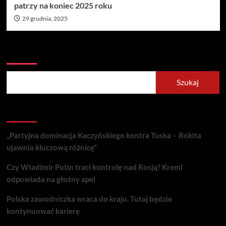
patrzy na koniec 2025 roku
29 grudnia, 2025
Szukaj
Szukaj
Recent Posts
„Partyjna dominacja Kaczyńskiego kontra Tuska – Rokita
ujawnia kluczową różnicę”
Czy Władimir Putin traci kontrolę nad Rosją? Kreml
odpowiada na głośny apel
Polska zawodniczka wraca do kraju. Tutaj będzie
kontynuować karierę