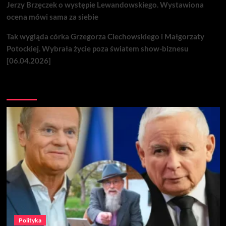
Jerzy Brzęczek o występie Lewandowskiego. Wystawiona
ocena mówi sama za siebie
Tak wygląda córka Grzegorza Ciechowskiego i Małgorzaty
Potockiej. Wybrała życie poza światem show-biznesu
[06.04.2026]
Nie przegap
Polityka