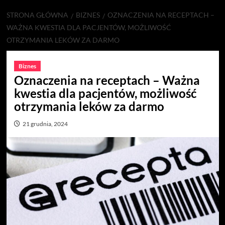
STRONA GŁÓWNA
BIZNES
OZNACZENIA NA RECEPTACH –
WAŻNA KWESTIA DLA PACJENTÓW, MOŻLIWOŚĆ
OTRZYMANIA LEKÓW ZA DARMO
Biznes
Oznaczenia na receptach – Ważna
kwestia dla pacjentów, możliwość
otrzymania leków za darmo
21 grudnia, 2024