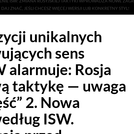
EŻENIE ISW: ZMIANA ROSYJSKIEJ TAKTYKI WPROWADZA NOWE ZAGR
 DAJ ZNAĆ, JEŚLI CHCESZ WIĘCEJ WERSJI LUB KONKRETNY STYL!
zycji unikalnych
ujących sens
W alarmuje: Rosja
ą taktykę — uwaga
ęść” 2. Nowa
według ISW.