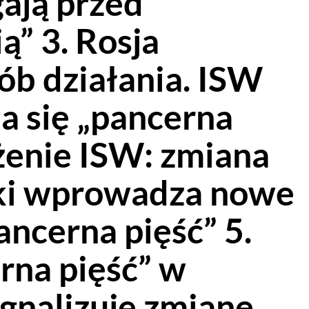
gają przed
ą” 3. Rosja
ób działania. ISW
a się „pancerna
eżenie ISW: zmiana
yki wprowadza nowe
ancerna pięść” 5.
rna pięść” w
ygnalizuje zmianę