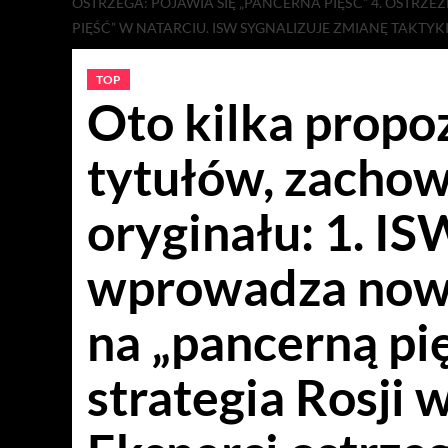
OSTRZEGA: POJAWIA SIĘ „PANCERNA PIĘŚĆ” 4. OSTRZ
PIĘŚĆ” W NATARCIU. ISW SYGNALIZUJE ZMIANĘ TAKTYKI
TOP
Oto kilka propo
tytułów, zachow
oryginału: 1. IS
wprowadza now
na „pancerną pi
strategia Rosji 