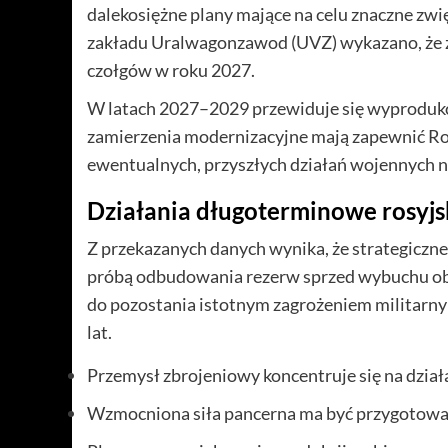
dalekosiężne plany mające na celu znaczne z
zakładu Uralwagonzawod (UVZ) wykazano, że z
czołgów w roku 2027.
W latach 2027–2029 przewiduje się wyproduk
zamierzenia modernizacyjne mają zapewnić Ros
ewentualnych, przyszłych działań wojennych na
Działania długoterminowe rosyj
Z przekazanych danych wynika, że strategiczne
próbą odbudowania rezerw sprzed wybuchu obe
do pozostania istotnym zagrożeniem militarn
lat.
Przemysł zbrojeniowy koncentruje się na dział
Wzmocniona siła pancerna ma być przygotowana