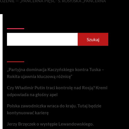
OŻENIE — „PANCERNA PIĘŚĆ” 5. ROSYJSKA „PANCERNA
Szukaj
Szukaj
Recent Posts
„Partyjna dominacja Kaczyńskiego kontra Tuska –
Rokita ujawnia kluczową różnicę”
Czy Władimir Putin traci kontrolę nad Rosją? Kreml
odpowiada na głośny apel
Polska zawodniczka wraca do kraju. Tutaj będzie
kontynuować karierę
Jerzy Brzęczek o występie Lewandowskiego.