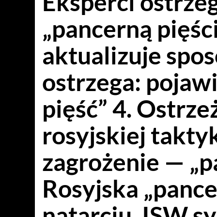
Eksperci ostrze
„pancerną pięści
aktualizuje spos
ostrzega: pojawi
pięść” 4. Ostrz
rosyjskiej takt
zagrożenie — „p
Rosyjska „pance
natarciu. ISW s