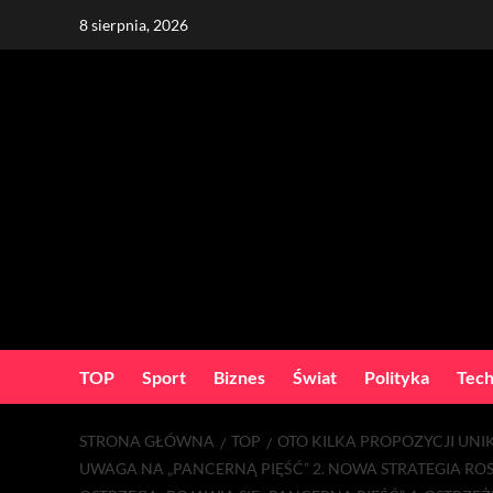
Skip
8 sierpnia, 2026
to
content
TOP
Sport
Biznes
Świat
Polityka
Tech
STRONA GŁÓWNA
TOP
OTO KILKA PROPOZYCJI UN
UWAGA NA „PANCERNĄ PIĘŚĆ” 2. NOWA STRATEGIA ROSJ