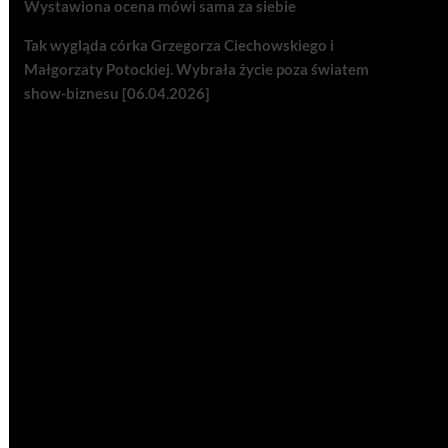
Wystawiona ocena mówi sama za siebie
Tak wygląda córka Grzegorza Ciechowskiego i
Małgorzaty Potockiej. Wybrała życie poza światem
show-biznesu [06.04.2026]