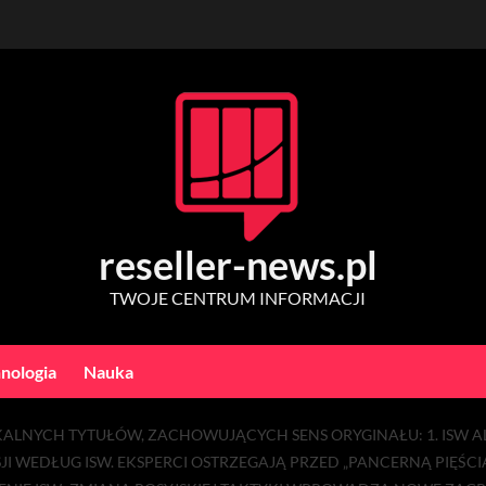
reseller-news.pl
TWOJE CENTRUM INFORMACJI
nologia
Nauka
IKALNYCH TYTUŁÓW, ZACHOWUJĄCYCH SENS ORYGINAŁU: 1. ISW
I WEDŁUG ISW. EKSPERCI OSTRZEGAJĄ PRZED „PANCERNĄ PIĘŚCIĄ”