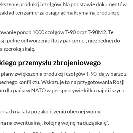
większenie produkcji czołgów. Na podstawie dokumentów
akład ten zamierza osiągnąć maksymalną produkcję
owanie ponad 1000 czołgów T-90 oraz T-90M2. Te
ji pełne odtworzenie floty pancernej, niezbędnej do
 szeroką skalę.
skiego przemysłu zbrojeniowego
 plany zwiększenia produkcji czołgów T-90 idą w parze z
cnego konfliktu. Wskazuje to na przygotowania Rosji
ym dla państw NATO w perspektywie kilku najbliższych
aniach na lata po zakończeniu obecnej wojny.
 na ewentualną „kolejną wojnę na dużą skalę”.