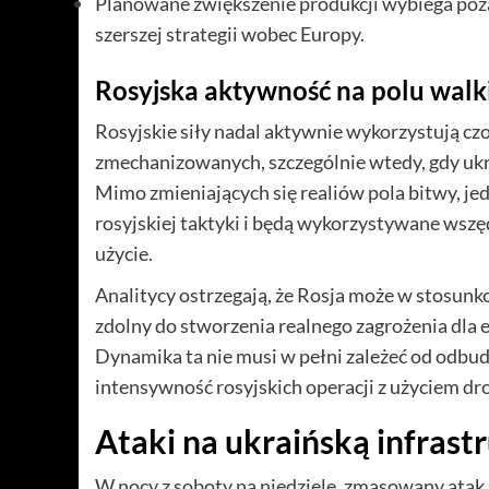
Planowane zwiększenie produkcji wybiega poza
szerszej strategii wobec Europy.
Rosyjska aktywność na polu walk
Rosyjskie siły nadal aktywnie wykorzystują cz
zmechanizowanych, szczególnie wtedy, gdy uk
Mimo zmieniających się realiów pola bitwy, 
rosyjskiej taktyki i będą wykorzystywane wszę
użycie.
Analitycy ostrzegają, że Rosja może w stosun
zdolny do stworzenia realnego zagrożenia dla
Dynamika ta nie musi w pełni zależeć od odbu
intensywność rosyjskich operacji z użyciem d
Ataki na ukraińską infrast
W nocy z soboty na niedzielę, zmasowany atak 