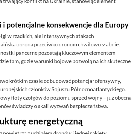
 trwający konflikt na Ukrainie, stanowiąc element
i i potencjalne konsekwencje dla Europy
ołgi w rzadkich, ale intensywnych atakach
raińska obrona przeciwko dronom chwilowo słabnie.
jednostki pancerne pozostają kluczowym elementem
dzie tam, gdzie warunki bojowe pozwolą na ich skuteczne
kowo krótkim czasie odbudować potencjał ofensywny,
 europejskich członków Sojuszu Północnoatlantyckiego.
dowy floty czołgów do poziomu sprzed wojny – już obecna
ronów świadczy o skali wyzwań bezpieczeństwa.
rukturę energetyczną
z powietrza z udziałem dronów i jednej rakiety