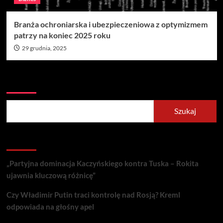
Branża ochroniarska i ubezpieczeniowa z optymizmem
patrzy na koniec 2025 roku
29 grudnia, 2025
Szukaj
Szukaj
Recent Posts
„Partyjna dominacja Kaczyńskiego kontra Tuska – Rokita
ujawnia kluczową różnicę”
Czy Władimir Putin traci kontrolę nad Rosją? Kreml
odpowiada na głośny apel