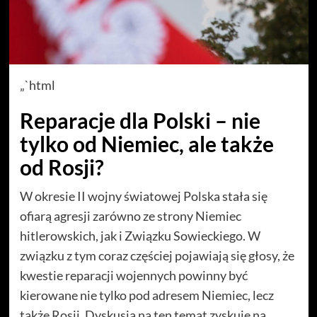
„`html
Reparacje dla Polski – nie
tylko od Niemiec, ale także
od Rosji?
W okresie II wojny światowej Polska stała się
ofiarą agresji zarówno ze strony Niemiec
hitlerowskich, jak i Związku Sowieckiego. W
związku z tym coraz częściej pojawiają się głosy, że
kwestie reparacji wojennych powinny być
kierowane nie tylko pod adresem Niemiec, lecz
także Rosji. Dyskusja na ten temat zyskuje na