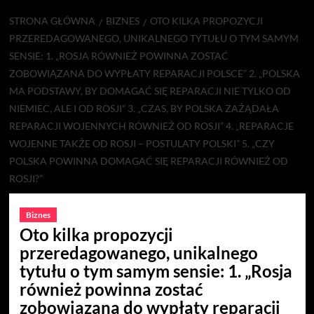
STRONA GŁÓWNA
BIZNES
OTO KILKA PROPOZYCJI
PRZEREDAGOWANEGO, UNIKALNEGO TYTUŁU O TYM SAMYM
SENSIE: 1. „ROSJA RÓWNIEŻ POWINNA ZOSTAĆ
ZOBOWIĄZANA DO WYPŁATY REPARACJI POLSCE” 2. „POLSKA
MA PODSTAWY, BY DOMAGAĆ SIĘ REPARACJI NIE TYLKO OD
NIEMIEC, ALE I OD ROSJI” 3. „CZAS, BY POLSKA ZAŻĄDAŁA
REPARACJI WOJENNYCH RÓWNIEŻ OD ROSJI” 4. „REPARACJE
WOJENNE TAKŻE OD ROSJI – POSTULATY POLSKI” 5. „CZY
POLSKA POWINNA DOMAGAĆ SIĘ REPARACJI RÓWNIEŻ OD
ROSJI?”
Biznes
Oto kilka propozycji
przeredagowanego, unikalnego
tytułu o tym samym sensie: 1. „Rosja
również powinna zostać
zobowiązana do wypłaty reparacji