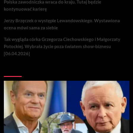
Polska zawodniczka wraca do kraju. Tutaj będzie
kontynuować karierę
Jerzy Brzęczek o występie Lewandowskiego. Wystawiona
ocena mówi sama za siebie
Tak wygląda córka Grzegorza Ciechowskiego i Małgorzaty
Potockiej. Wybrała życie poza światem show-biznesu
[06.04.2026]
Nie przegap