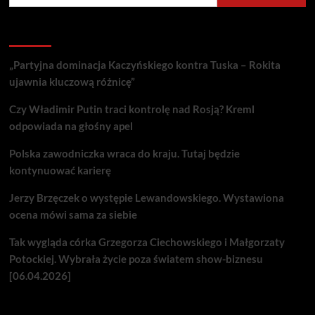
Recent Posts
„Partyjna dominacja Kaczyńskiego kontra Tuska – Rokita
ujawnia kluczową różnicę”
Czy Władimir Putin traci kontrolę nad Rosją? Kreml
odpowiada na głośny apel
Polska zawodniczka wraca do kraju. Tutaj będzie
kontynuować karierę
Jerzy Brzęczek o występie Lewandowskiego. Wystawiona
ocena mówi sama za siebie
Tak wygląda córka Grzegorza Ciechowskiego i Małgorzaty
Potockiej. Wybrała życie poza światem show-biznesu
[06.04.2026]