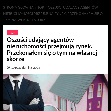
STRONA GŁÓWNA
TOP
OSZUŚCI UDAJĄCY AGENTÓW
NIERUCHOMOŚCI PRZEJMUJĄ RYNEK. PRZEKONAŁEM SIĘ O
TYM NA WŁASNEJ SKÓRZE
TOP
Oszuści udający agentów
nieruchomości przejmują rynek.
Przekonałem się o tym na własnej
skórze
10 października, 2025