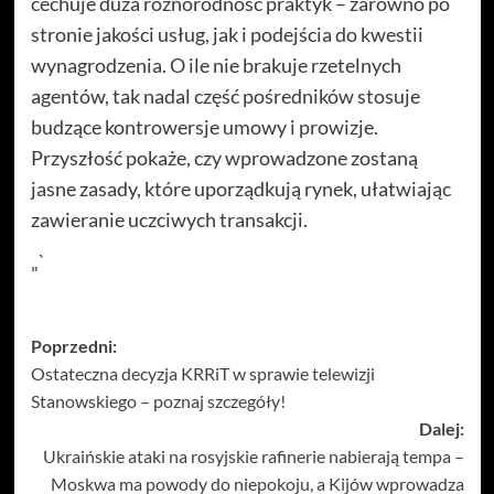
cechuje duża różnorodność praktyk – zarówno po
stronie jakości usług, jak i podejścia do kwestii
wynagrodzenia. O ile nie brakuje rzetelnych
agentów, tak nadal część pośredników stosuje
budzące kontrowersje umowy i prowizje.
Przyszłość pokaże, czy wprowadzone zostaną
jasne zasady, które uporządkują rynek, ułatwiając
zawieranie uczciwych transakcji.
„`
Zobacz
Poprzedni:
Ostateczna decyzja KRRiT w sprawie telewizji
wpisy
Stanowskiego – poznaj szczegóły!
Dalej:
Ukraińskie ataki na rosyjskie rafinerie nabierają tempa –
Moskwa ma powody do niepokoju, a Kijów wprowadza