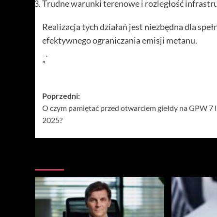
Trudne warunki terenowe i rozległość infrast
Realizacja tych działań jest niezbędna dla sp
efektywnego ograniczania emisji metanu.
„`
Zobacz
Poprzedni:
O czym pamiętać przed otwarciem giełdy na GPW 7 l
wpisy
2025?
Więcej