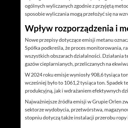
ogólnych wyliczanych zgodnie z przyjętą metod
sposobie wyliczania mogą przełożyć się na wzr
Wpływ rozporządzenia i m
Nowe przepisy dotyczące emisji metanu oznacz
Spółka podkreśla, że proces monitorowania, ra
wszystkich obszarach działalności. Działania t
gazów cieplarnianych, przeliczanych na ekwiw
W 2024 roku emisje wyniosły 908,6 tysiąca to
wcześniej było to 1061,2 tysiąca ton. Spadek 
produkcyjną, jak i wdrażaniem efektywnych dz
Najważniejsze źródła emisji w Grupie Orlen zwi
sektorze wydobycia, przetwórstwa, magazynow
stopniu dotyczą także instalacji przerobu ropy