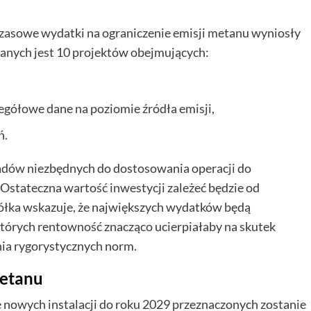
asowe wydatki na ograniczenie emisji metanu wyniosły
żanych jest 10 projektów obejmujących:
gółowe dane na poziomie źródła emisji,
ń.
adów niezbędnych do dostosowania operacji do
stateczna wartość inwestycji zależeć będzie od
półka wskazuje, że największych wydatków będą
tórych rentowność znacząco ucierpiałaby na skutek
nia rygorystycznych norm.
metanu
 nowych instalacji do roku 2029 przeznaczonych zostanie