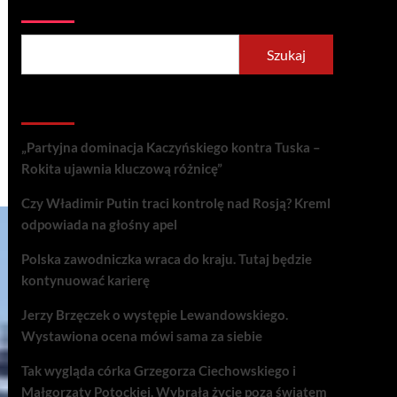
Szukaj
Szukaj
Recent Posts
„Partyjna dominacja Kaczyńskiego kontra Tuska –
Rokita ujawnia kluczową różnicę”
Czy Władimir Putin traci kontrolę nad Rosją? Kreml
odpowiada na głośny apel
Polska zawodniczka wraca do kraju. Tutaj będzie
kontynuować karierę
Jerzy Brzęczek o występie Lewandowskiego.
Wystawiona ocena mówi sama za siebie
Tak wygląda córka Grzegorza Ciechowskiego i
Małgorzaty Potockiej. Wybrała życie poza światem