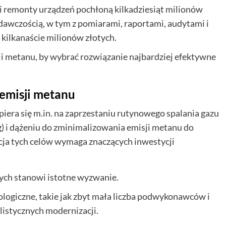
 i remonty urządzeń pochłoną kilkadziesiąt milionów
dawczością, w tym z pomiarami, raportami, audytami i
kilkanaście milionów złotych.
i metanu, by wybrać rozwiązanie najbardziej efektywne
 emisji metanu
piera się m.in. na zaprzestaniu rutynowego spalania gazu
) i dążeniu do zminimalizowania emisji metanu do
acja tych celów wymaga znaczących inwestycji
ch stanowi istotne wyzwanie.
ogiczne, takie jak zbyt mała liczba podwykonawców i
alistycznych modernizacji.