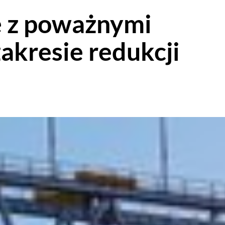
ę z poważnymi
kresie redukcji