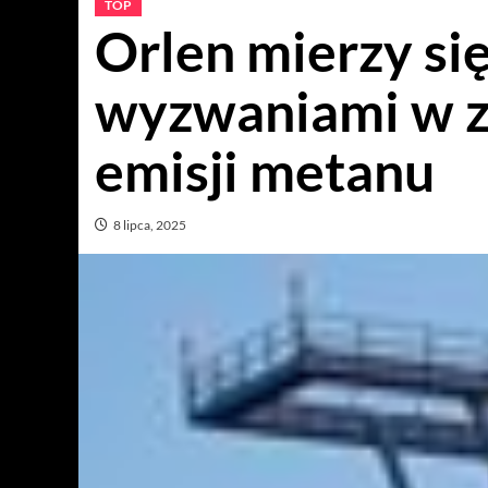
TOP
Orlen mierzy si
wyzwaniami w za
emisji metanu
8 lipca, 2025