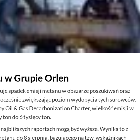
u w Grupie Orlen
uje spadek emisji metanu w obszarze poszukiwań oraz
dnocześnie zwiększając poziom wydobycia tych surowców.
y Oil & Gas Decarbonization Charter, wielkość emisji w
 ton do 6 tysięcy ton.
 najbliższych raportach mogą być wyższe. Wynika to z
etanu do 8 sierpnia, bazującego na tzw. wskaźnikach