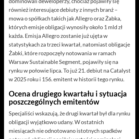
dominowali deweloperzy, chociaż pojawiły się
również interesujące debiuty z innych branż –
mowa o spółkach takich jak Allegro oraz Żabka,
których emisje obligacji wynosiły około 1 mld zł
każda. Emisja Allegro zostanie już ujęta w
statystykach za trzeci kwartał, natomiast obligacje
Żabki, które rozpoczęły notowania w ramach
Warsaw Sustainable Segment, pojawiły się na
rynku w połowie lipca. To już 21. debiut na Catalyst
w 2025 roku i 156. emitent w historii tego rynku.
Ocena drugiego kwartału i sytuacja
poszczególnych emitentów
Specjaliści wskazują, że drugi kwartał był dla rynku
obligacji wyjątkowo udany. W ostatnich
miesiącach nie odnotowano istotnych spadków