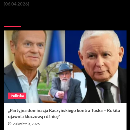
[06.04.2026]
Nie przegap
Polityka
„Partyjna dominacja Kaczyńskiego kontra Tuska – Rokita
ujawnia kluczową różnicę”
20 kwietnia, 2026