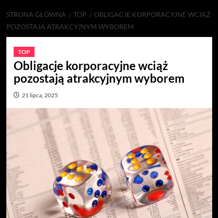
STRONA GŁÓWNA
TOP
OBLIGACJE KORPORACYJNE WCIĄŻ
POZOSTAJĄ ATRAKCYJNYM WYBOREM
TOP
Obligacje korporacyjne wciąż
pozostają atrakcyjnym wyborem
21 lipca, 2025