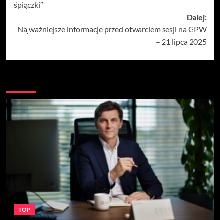
śpiączki”
Dalej:
Najważniejsze informacje przed otwarciem sesji na GPW
– 21 lipca 2025
Więcej
TOP