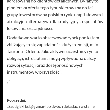
adresowaną do klientów detalicznych. Byłaby to
pionierska oferta tego typu skierowana do tej
grupy inwestorów na polskim rynku kapitałowym i
atrakcyjna alternatywa dla tradycyjnych sposobów
lokowania oszczędności.
Dodatkowo warto obserwować rynek pod kątem
zbliżających się zapadalności dużych emisji, m.in.
Tauronu i Orlenu. Jako aktywni uczestnicy rynku
obligacji, ich działania mogą wpływać na dalszy
rozwój sytuacji oraz dostępność nowych
instrumentów w przyszłości.
„`
Zobacz
Poprzedni:
„Saudyjski książę zmarł po dwóch dekadach w stanie
wpisy