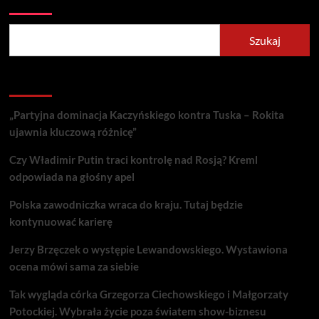
Szukaj
Recent Posts
„Partyjna dominacja Kaczyńskiego kontra Tuska – Rokita
ujawnia kluczową różnicę”
Czy Władimir Putin traci kontrolę nad Rosją? Kreml
odpowiada na głośny apel
Polska zawodniczka wraca do kraju. Tutaj będzie
kontynuować karierę
Jerzy Brzęczek o występie Lewandowskiego. Wystawiona
ocena mówi sama za siebie
Tak wygląda córka Grzegorza Ciechowskiego i Małgorzaty
Potockiej. Wybrała życie poza światem show-biznesu