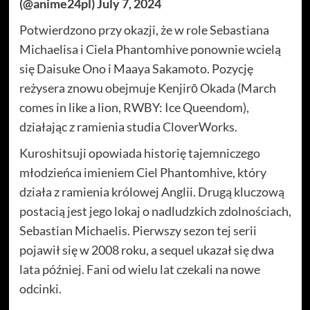
(@anime24pl) July 7, 2024
Potwierdzono przy okazji, że w role Sebastiana
Michaelisa i Ciela Phantomhive ponownie wcielą
się Daisuke Ono i Maaya Sakamoto. Pozycję
reżysera znowu obejmuje Kenjirō Okada (March
comes in like a lion, RWBY: Ice Queendom),
działając z ramienia studia CloverWorks.
Kuroshitsuji opowiada historię tajemniczego
młodzieńca imieniem Ciel Phantomhive, który
działa z ramienia królowej Anglii. Drugą kluczową
postacią jest jego lokaj o nadludzkich zdolnościach,
Sebastian Michaelis. Pierwszy sezon tej serii
pojawił się w 2008 roku, a sequel ukazał się dwa
lata później. Fani od wielu lat czekali na nowe
odcinki.