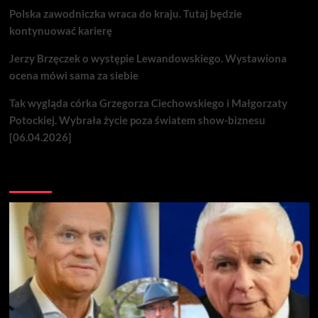
Polska zawodniczka wraca do kraju. Tutaj będzie
kontynuować karierę
Jerzy Brzęczek o występie Lewandowskiego. Wystawiona
ocena mówi sama za siebie
Tak wygląda córka Grzegorza Ciechowskiego i Małgorzaty
Potockiej. Wybrała życie poza światem show-biznesu
[06.04.2026]
Nie przegap