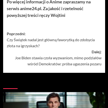
Po więcej informacji o Anime zapraszamy na
serwis anime24.pl. Za jakość i rzetelność
powyższej treści ręczy Wojtini
Zobacz
Poprzedni:
Czy Świątek nadal jest główną faworytką do zdobycia
wpisy
złota na igrzyskach?
Dalej:
Joe Biden stawia czoła wyzwaniom, mimo podziałów
wśród Demokratów: próba ugaszenia pozaru
Więcej