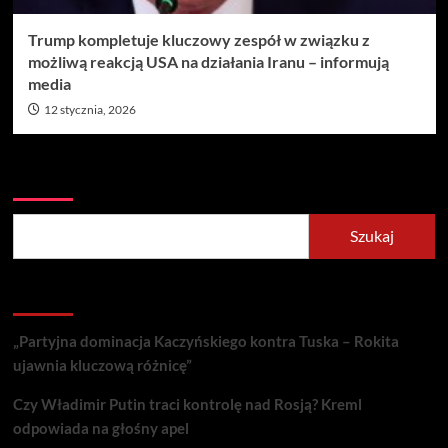
Trump kompletuje kluczowy zespół w związku z
możliwą reakcją USA na działania Iranu – informują
media
12 stycznia, 2026
Szukaj
Szukaj
Recent Posts
„Partyjna dominacja Kaczyńskiego kontra Tuska – Rokita
ujawnia kluczową różnicę”
Czy Władimir Putin traci kontrolę nad Rosją? Kreml
odpowiada na głośny apel