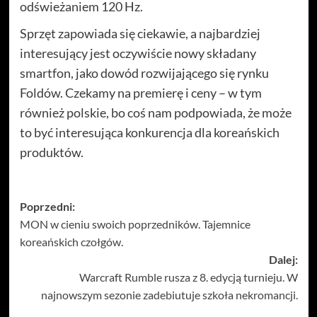
odświeżaniem 120 Hz.
Sprzęt zapowiada się ciekawie, a najbardziej
interesujący jest oczywiście nowy składany
smartfon, jako dowód rozwijającego się rynku
Foldów. Czekamy na premierę i ceny – w tym
również polskie, bo coś nam podpowiada, że może
to być interesująca konkurencja dla koreańskich
produktów.
Zobacz
Poprzedni:
MON w cieniu swoich poprzedników. Tajemnice
wpisy
koreańskich czołgów.
Dalej:
Warcraft Rumble rusza z 8. edycją turnieju. W
najnowszym sezonie zadebiutuje szkoła nekromancji.