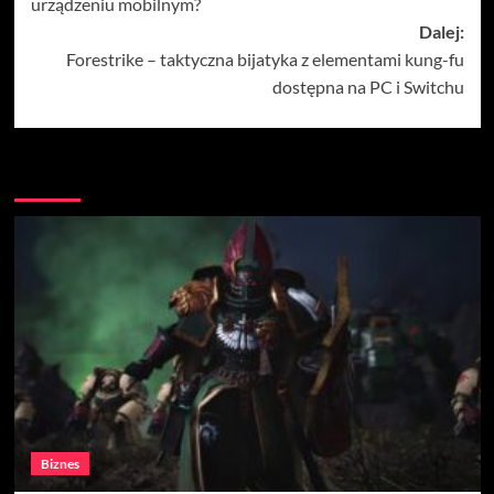
urządzeniu mobilnym?
Dalej:
Forestrike – taktyczna bijatyka z elementami kung-fu
dostępna na PC i Switchu
Więcej
Biznes