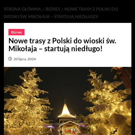
STRONA GŁÓWNA
BIZNES
NOWE TRASY Z POLSKI DO
WIOSKI ŚW. MIKOŁAJA – STARTUJĄ NIEDŁUGO!
Biznes
Nowe trasy z Polski do wioski św.
Mikołaja – startują niedługo!
20 lipca, 2024