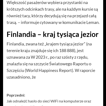
Większość pasażerów wybiera przystanki na
krótszych odcinkach trasy, ale na każdym kursie są
również tacy, którzy decydują się na przejazd całą
trasą. – informuje cytowany w komunikacie Leman.
Finlandia – kraj tysiąca jezior
Finlandia, zwana też „krajem tysiąca jezior” (na
terenie kraju znajduje się ich 188 888), jest
uznawana za W 2023 r., po raz szósty z rzędu,
znalazła się na szczycie Światowego Raportu o
Szczęściu (World Happiness Report). W raporcie
uzasadniono, że
Zobacz
Poprzedni:
Jak odnaleźć hasło do sieci WiFi na komputerze oraz
wpisy