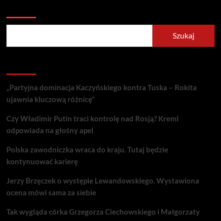
Szukaj
Szukaj
Recent Posts
„Partyjna dominacja Kaczyńskiego kontra Tuska – Rokita
ujawnia kluczową różnicę”
Czy Władimir Putin traci kontrolę nad Rosją? Kreml
odpowiada na głośny apel
Polska zawodniczka wraca do kraju. Tutaj będzie
kontynuować karierę
Jerzy Brzęczek o występie Lewandowskiego. Wystawiona
ocena mówi sama za siebie
Tak wygląda córka Grzegorza Ciechowskiego i Małgorzaty