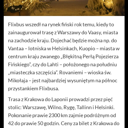
Flixbus wszedł na rynek fiński rok temu, kiedy to
zainaugurował trasę z Warszawy do Vaasy, miasta
na zachodzie kraju. Dojechać będzie można np. do
Vantaa – lotniska w Helsinkach, Kuopio – miasta w
centrum kraju zwanego „Błękitną Perłą Pojezierza
Fińskiego”, czy do Lahti – położonego na południu
„miasteczka szczęścia”. Rovaniemi – wioska św.
Mikołaja – jest najbardziej wysuniętym na północ
przystankiem Flixbusa.
Trasa z Krakowa do Laponii prowadzi przez pięć
stolic: Warszawę, Wilno, Rygę, Tallinn i Helsinki.
Pokonanie prawie 2300 km zajmie podróżnym od
42 do prawie 50 godzin. Ceny za bilet z Krakowa do