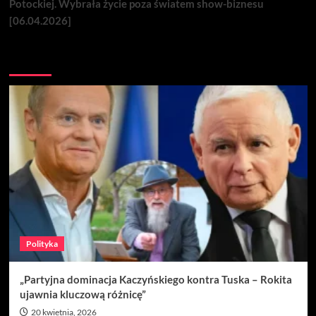
Potockiej. Wybrała życie poza światem show-biznesu
[06.04.2026]
Nie przegap
Polityka
„Partyjna dominacja Kaczyńskiego kontra Tuska – Rokita
ujawnia kluczową różnicę”
20 kwietnia, 2026