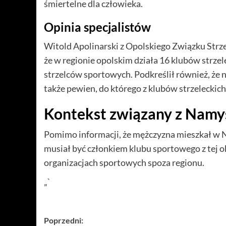
śmiertelne dla człowieka.
Opinia specjalistów
Witold Apolinarski z Opolskiego Związku Str
że w regionie opolskim działa 16 klubów strze
strzelców sportowych. Podkreślił również, że 
także pewien, do którego z klubów strzeleckich 
Kontekst związany z Nam
Pomimo informacji, że mężczyzna mieszkał w N
musiał być członkiem klubu sportowego z tej o
organizacjach sportowych spoza regionu.
„`
Zobacz
Poprzedni: