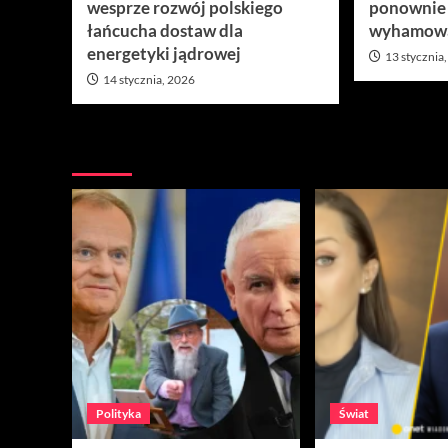
wesprze rozwój polskiego
ponownie
łańcucha dostaw dla
wyhamow
energetyki jądrowej
13 stycznia
14 stycznia, 2026
Nie przegap
Polityka
Świat