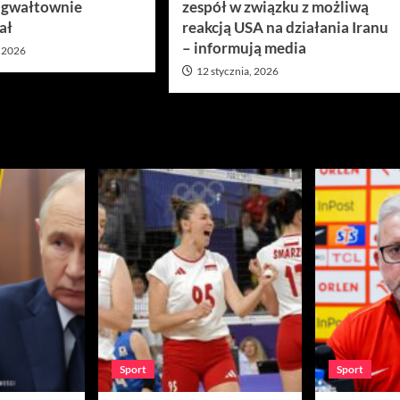
 gwałtownie
zespół w związku z możliwą
ał
reakcją USA na działania Iranu
– informują media
, 2026
12 stycznia, 2026
Sport
Sport