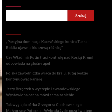
Szukaj
Szukaj
Recent Posts
„Partyjna dominacja Kaczyńskiego kontra Tuska –
Rokita ujawnia kluczową różnicę”
Czy Władimir Putin traci kontrolę nad Rosją? Kreml
odpowiada na głośny apel
Polska zawodniczka wraca do kraju. Tutaj będzie
kontynuować karierę
Jerzy Brzęczek o występie Lewandowskiego.
Wystawiona ocena mówi sama za siebie
Tak wygląda córka Grzegorza Ciechowskiego i
Małgorzaty Potockiej. Wybrała życie poza światem