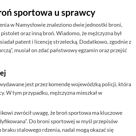
roń sportowa u sprawcy
zenia w Namysłowie znaleziono dwie jednostki broni,
pistolet oraz inną broń. Wiadomo, że mężczyzna był
iadał patent i licencję strzelecką. Dodatkowo, zgodnie z
czą”, musiał on zdać państwowy egzamin oraz przejść
ej
wydawane jest przez komendę wojewódzką policji, która
y. W tym przypadku, mężczyzna mieszkał w
nikowi zwrócił uwagę, że broń sportowa ma kluczowe
dyfikowana”. Do broni sportowej w myśl przepisów
 braku stalowego rdzenia, nadal mogą okazać się