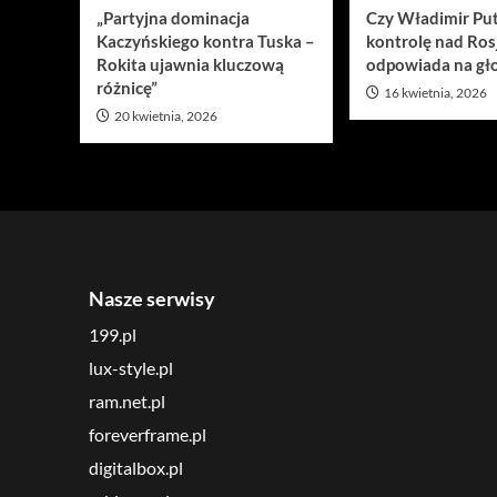
„Partyjna dominacja
Czy Władimir Put
Kaczyńskiego kontra Tuska –
kontrolę nad Ros
Rokita ujawnia kluczową
odpowiada na gło
różnicę”
16 kwietnia, 2026
20 kwietnia, 2026
Nasze serwisy
199.pl
lux-style.pl
ram.net.pl
foreverframe.pl
digitalbox.pl