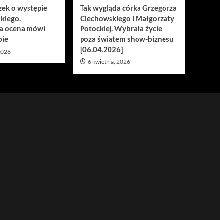
zek o występie
Tak wygląda córka Grzegorza
kiego.
Ciechowskiego i Małgorzaty
a ocena mówi
Potockiej. Wybrała życie
bie
poza światem show-biznesu
[06.04.2026]
 2026
6 kwietnia, 2026