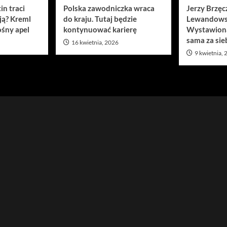
in traci
Polska zawodniczka wraca
Jerzy Brzęc
ją? Kreml
do kraju. Tutaj będzie
Lewandows
śny apel
kontynuować karierę
Wystawion
sama za sie
16 kwietnia, 2026
9 kwietnia,