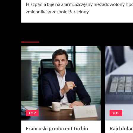
Hiszpania bije na alarm. Szczęsny niezadowolony z po
wpisy
zmiennika w zespole Barcelony
Więcej
TOP
TOP
Francuski producent turbin
Rajd dola