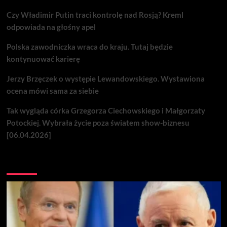
Czy Władimir Putin traci kontrolę nad Rosją? Kreml
odpowiada na głośny apel
Polska zawodniczka wraca do kraju. Tutaj będzie
kontynuować karierę
Jerzy Brzęczek o występie Lewandowskiego. Wystawiona
ocena mówi sama za siebie
Tak wygląda córka Grzegorza Ciechowskiego i Małgorzaty
Potockiej. Wybrała życie poza światem show-biznesu
[06.04.2026]
Nie przegap