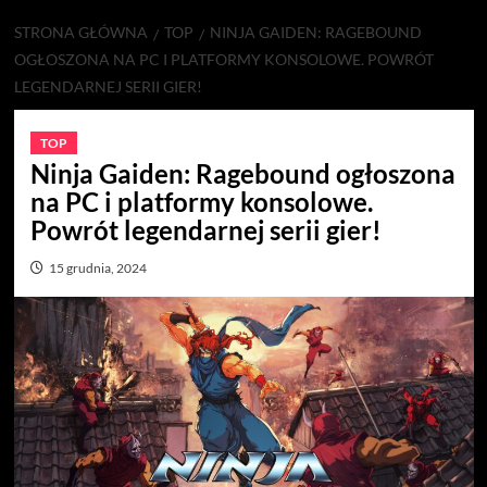
STRONA GŁÓWNA
TOP
NINJA GAIDEN: RAGEBOUND
OGŁOSZONA NA PC I PLATFORMY KONSOLOWE. POWRÓT
LEGENDARNEJ SERII GIER!
TOP
Ninja Gaiden: Ragebound ogłoszona
na PC i platformy konsolowe.
Powrót legendarnej serii gier!
15 grudnia, 2024