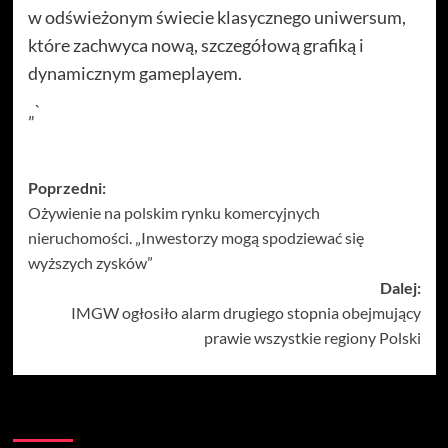
w odświeżonym świecie klasycznego uniwersum,
które zachwyca nową, szczegółową grafiką i
dynamicznym gameplayem.
„`
Zobacz
Poprzedni:
Ożywienie na polskim rynku komercyjnych
wpisy
nieruchomości. „Inwestorzy mogą spodziewać się
wyższych zysków”
Dalej:
IMGW ogłosiło alarm drugiego stopnia obejmujący
prawie wszystkie regiony Polski
Więcej