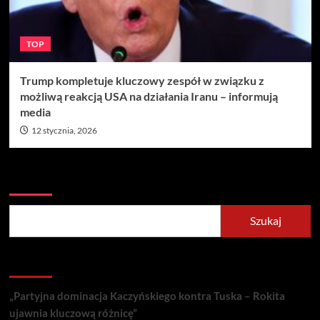
TOP
Trump kompletuje kluczowy zespół w związku z
możliwą reakcją USA na działania Iranu – informują
media
12 stycznia, 2026
Szukaj
Szukaj
Recent Posts
„Partyjna dominacja Kaczyńskiego kontra Tuska – Rokita
ujawnia kluczową różnicę”