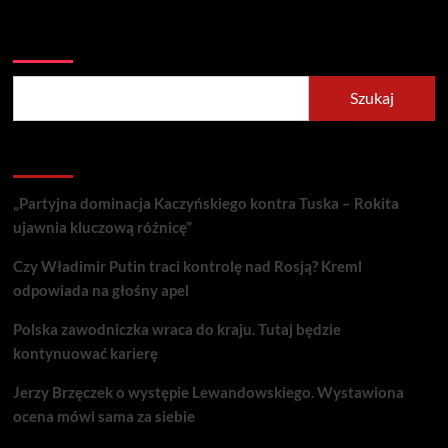
Szukaj
Szukaj
Recent Posts
„Partyjna dominacja Kaczyńskiego kontra Tuska – Rokita
ujawnia kluczową różnicę”
Czy Władimir Putin traci kontrolę nad Rosją? Kreml
odpowiada na głośny apel
Polska zawodniczka wraca do kraju. Tutaj będzie
kontynuować karierę
Jerzy Brzęczek o występie Lewandowskiego. Wystawiona
ocena mówi sama za siebie