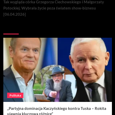
Tak wygląda córka Grzegorza Ciechowskiego i Małgorzaty
Potockiej. Wybrała życie poza światem show-biznesu
[06.04.2026]
Nie przegap
Polityka
„Partyjna dominacja Kaczyńskiego kontra Tuska – Rokita
ujawnia kluczową różnicę”