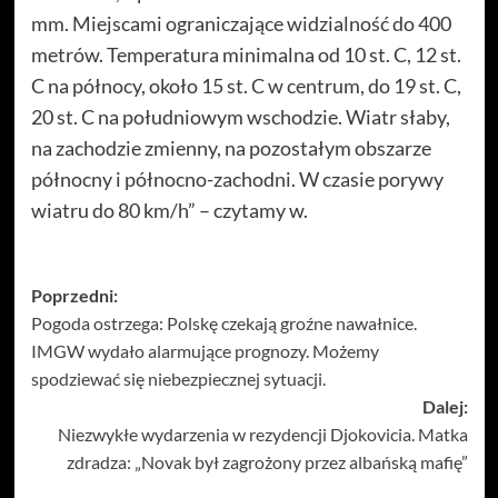
mm. Miejscami ograniczające widzialność do 400
metrów. Temperatura minimalna od 10 st. C, 12 st.
C na północy, około 15 st. C w centrum, do 19 st. C,
20 st. C na południowym wschodzie. Wiatr słaby,
na zachodzie zmienny, na pozostałym obszarze
północny i północno-zachodni. W czasie porywy
wiatru do 80 km/h” – czytamy w.
Zobacz
Poprzedni:
Pogoda ostrzega: Polskę czekają groźne nawałnice.
wpisy
IMGW wydało alarmujące prognozy. Możemy
spodziewać się niebezpiecznej sytuacji.
Dalej:
Niezwykłe wydarzenia w rezydencji Djokovicia. Matka
zdradza: „Novak był zagrożony przez albańską mafię”