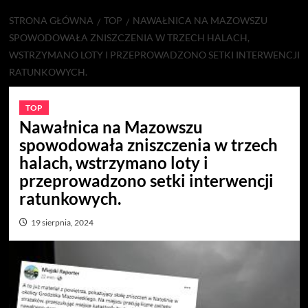
STRONA GŁÓWNA
TOP
NAWAŁNICA NA MAZOWSZU
SPOWODOWAŁA ZNISZCZENIA W TRZECH HALACH,
WSTRZYMANO LOTY I PRZEPROWADZONO SETKI INTERWENCJI
RATUNKOWYCH.
TOP
Nawałnica na Mazowszu
spowodowała zniszczenia w trzech
halach, wstrzymano loty i
przeprowadzono setki interwencji
ratunkowych.
19 sierpnia, 2024