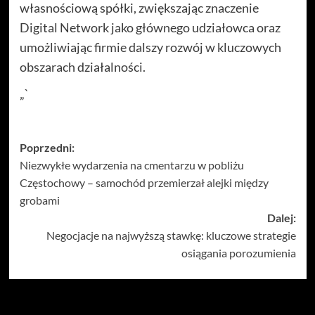
własnościową spółki, zwiększając znaczenie
Digital Network jako głównego udziałowca oraz
umożliwiając firmie dalszy rozwój w kluczowych
obszarach działalności.
„`
Zobacz
Poprzedni:
Niezwykłe wydarzenia na cmentarzu w pobliżu
wpisy
Częstochowy – samochód przemierzał alejki między
grobami
Dalej:
Negocjacje na najwyższą stawkę: kluczowe strategie
osiągania porozumienia
Więcej