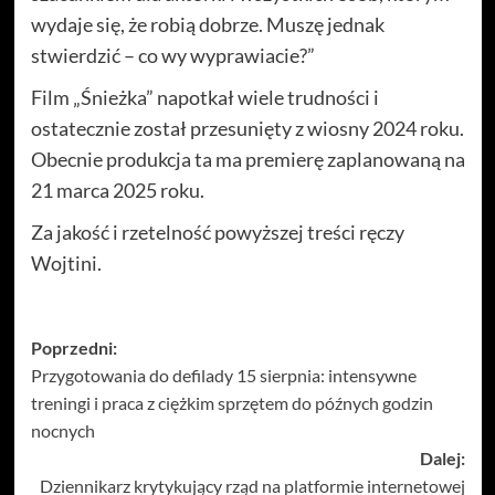
wydaje się, że robią dobrze. Muszę jednak
stwierdzić – co wy wyprawiacie?”
Film „Śnieżka” napotkał wiele trudności i
ostatecznie został przesunięty z wiosny 2024 roku.
Obecnie produkcja ta ma premierę zaplanowaną na
21 marca 2025 roku.
Za jakość i rzetelność powyższej treści ręczy
Wojtini.
Zobacz
Poprzedni:
Przygotowania do defilady 15 sierpnia: intensywne
wpisy
treningi i praca z ciężkim sprzętem do późnych godzin
nocnych
Dalej:
Dziennikarz krytykujący rząd na platformie internetowej