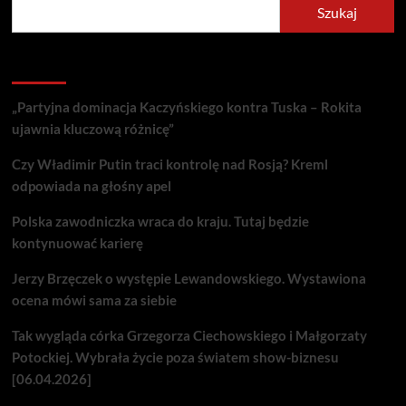
Szukaj
Recent Posts
„Partyjna dominacja Kaczyńskiego kontra Tuska – Rokita
ujawnia kluczową różnicę”
Czy Władimir Putin traci kontrolę nad Rosją? Kreml
odpowiada na głośny apel
Polska zawodniczka wraca do kraju. Tutaj będzie
kontynuować karierę
Jerzy Brzęczek o występie Lewandowskiego. Wystawiona
ocena mówi sama za siebie
Tak wygląda córka Grzegorza Ciechowskiego i Małgorzaty
Potockiej. Wybrała życie poza światem show-biznesu
[06.04.2026]