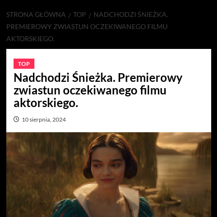
STRONA GŁÓWNA
TOP
NADCHODZI ŚNIEŻKA.
PREMIEROWY ZWIASTUN OCZEKIWANEGO FILMU
AKTORSKIEGO.
TOP
Nadchodzi Śnieżka. Premierowy
zwiastun oczekiwanego filmu
aktorskiego.
10 sierpnia, 2024