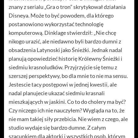
znany z serialu „Gra o tron” skrytykował działania
Disneya. Może to być powodem, dla którego
postanowiono wykorzystać technologię
komputerową. Dinklage stwierdził: „Nie chcę
nikogo urazić, ale niedawno byli bardzo dumni z
obsadzenia Latynoski jako Śnieżki. Jednak nadal
planują opowiedzieć historię Królewny Śnieżki i
siedmiu krasnoludków. Przyjrzyjcie się temu z
szerszej perspektywy, bo dla mnie to nie ma sensu.
Jestescie tacy postępowi w jednej kwestii, ale
nadal planujecie ukazać siedmiu krasnali
mieszkających w jaskini. Co to do cholery ma być?
Czy niczego ich nie nauczyłem? Wygląda na to, że
nie mam takiej siły przebicia. Nie wiem z czego, ale
studio wydaje się bardzo dumne. Z całym
szacunkiem dla aktorki i wszystkich osob, którym