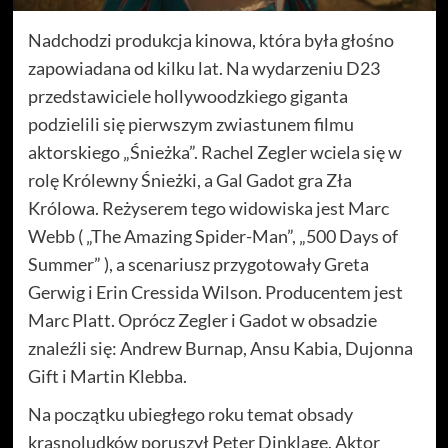
Nadchodzi produkcja kinowa, która była głośno
zapowiadana od kilku lat. Na wydarzeniu D23
przedstawiciele hollywoodzkiego giganta
podzielili się pierwszym zwiastunem filmu
aktorskiego „Śnieżka”. Rachel Zegler wciela się w
rolę Królewny Śnieżki, a Gal Gadot gra Zła
Królowa. Reżyserem tego widowiska jest Marc
Webb ( „The Amazing Spider-Man”, „500 Days of
Summer” ), a scenariusz przygotowały Greta
Gerwig i Erin Cressida Wilson. Producentem jest
Marc Platt. Oprócz Zegler i Gadot w obsadzie
znaleźli się: Andrew Burnap, Ansu Kabia, Dujonna
Gift i Martin Klebba.
Na początku ubiegłego roku temat obsady
krasnoludków poruszył Peter Dinklage. Aktor