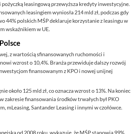
 pożyczką leasingową przewyższa kredyty inwestycyjne.
nsowanych leasingiem wyniosła 214 mld zł, podczas gdy
o 44% polskich MŚP deklaruje korzystanie z leasingu w
zym wskaźnikiem w UE.
Polsce
wej, z wartością sfinansowanych ruchomości i
anowi wzrost o 10,4%. Branża przewiduje dalszy rozwój
nwestycjom finansowanym z KPO i nowej unijnej
nie około 125 mld zł, co oznacza wzrost o 13%. Na koniec
 w zakresie finansowania środków trwałych był PKO
, mLeasing, Santander Leasing i innymi w czołówce.
pejską od 2008 roku, wykazuje, że MŚP stanowią 99%