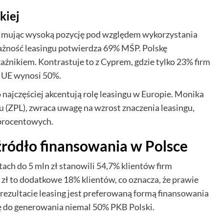
kiej
 zajmując wysoką pozycję pod względem wykorzystania
 ważność leasingu potwierdza 69% MŚP. Polskę
źnikiem. Kontrastuje to z Cyprem, gdzie tylko 23% firm
la UE wynosi 50%.
ajczęściej akcentują rolę leasingu w Europie. Monika
 (ZPL), zwraca uwagę na wzrost znaczenia leasingu,
 procentowych.
źródło finansowania w Polsce
ach do 5 mln zł stanowili 54,7% klientów firm
 zł to dodatkowe 18% klientów, co oznacza, że prawie
 rezultacie leasing jest preferowaną formą finansowania
się do generowania niemal 50% PKB Polski.