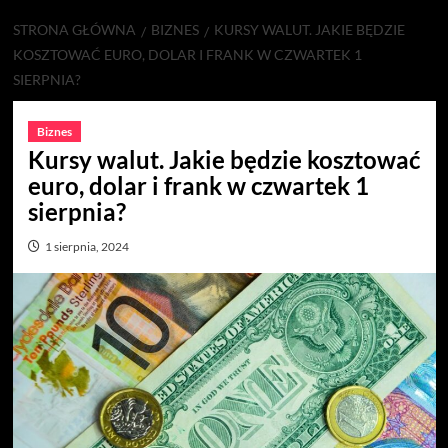
STRONA GŁÓWNA
BIZNES
KURSY WALUT. JAKIE BĘDZIE
KOSZTOWAĆ EURO, DOLAR I FRANK W CZWARTEK 1
SIERPNIA?
Biznes
Kursy walut. Jakie będzie kosztować
euro, dolar i frank w czwartek 1
sierpnia?
1 sierpnia, 2024