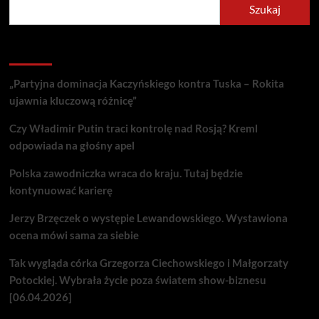
Szukaj
Recent Posts
„Partyjna dominacja Kaczyńskiego kontra Tuska – Rokita
ujawnia kluczową różnicę”
Czy Władimir Putin traci kontrolę nad Rosją? Kreml
odpowiada na głośny apel
Polska zawodniczka wraca do kraju. Tutaj będzie
kontynuować karierę
Jerzy Brzęczek o występie Lewandowskiego. Wystawiona
ocena mówi sama za siebie
Tak wygląda córka Grzegorza Ciechowskiego i Małgorzaty
Potockiej. Wybrała życie poza światem show-biznesu
[06.04.2026]