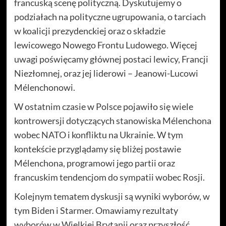
francuską scenę polityczną. Dyskutujemy o
podziałach na polityczne ugrupowania, o tarciach
w koalicji prezydenckiej oraz o składzie
lewicowego Nowego Frontu Ludowego. Więcej
uwagi poświęcamy głównej postaci lewicy, Francji
Niezłomnej, oraz jej liderowi – Jeanowi-Lucowi
Mélenchonowi.
W ostatnim czasie w Polsce pojawiło się wiele
kontrowersji dotyczących stanowiska Mélenchona
wobec NATO i konfliktu na Ukrainie. W tym
kontekście przyglądamy się bliżej postawie
Mélenchona, programowi jego partii oraz
francuskim tendencjom do sympatii wobec Rosji.
Kolejnym tematem dyskusji są wyniki wyborów, w
tym Biden i Starmer. Omawiamy rezultaty
wyborów w Wielkiej Brytanii oraz przyszłość