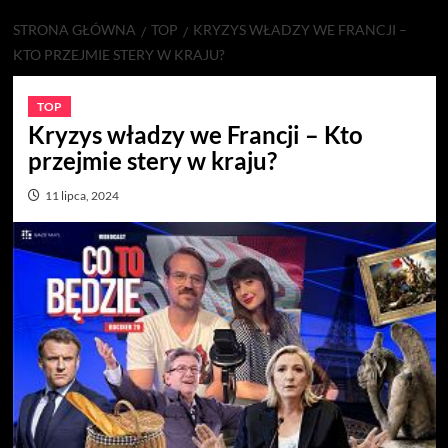
STRONA GŁÓWNA
TOP
KRYZYS WŁADZY WE FRANCJI –
KTO PRZEJMIE STERY W KRAJU?
TOP
Kryzys władzy we Francji – Kto
przejmie stery w kraju?
11 lipca, 2024