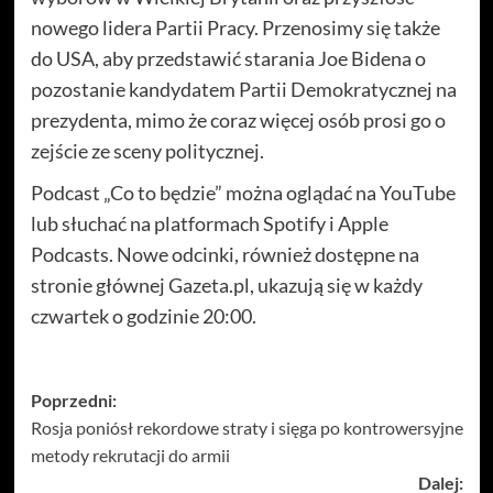
nowego lidera Partii Pracy. Przenosimy się także
do USA, aby przedstawić starania Joe Bidena o
pozostanie kandydatem Partii Demokratycznej na
prezydenta, mimo że coraz więcej osób prosi go o
zejście ze sceny politycznej.
Podcast „Co to będzie” można oglądać na YouTube
lub słuchać na platformach Spotify i Apple
Podcasts. Nowe odcinki, również dostępne na
stronie głównej Gazeta.pl, ukazują się w każdy
czwartek o godzinie 20:00.
Zobacz
Poprzedni:
Rosja poniósł rekordowe straty i sięga po kontrowersyjne
wpisy
metody rekrutacji do armii
Dalej: