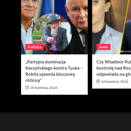
Polityka
Świat
„Partyjna dominacja
Czy Władimir Put
Kaczyńskiego kontra Tuska –
kontrolę nad Ros
Rokita ujawnia kluczową
odpowiada na gło
różnicę”
16 kwietnia, 2026
20 kwietnia, 2026