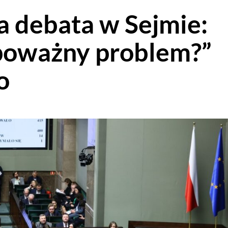
 debata w Sejmie:
 poważny problem?”
o