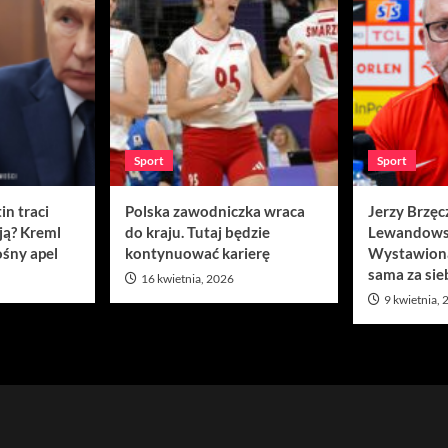
Sport
Sport
in traci
Polska zawodniczka wraca
Jerzy Brzęc
ją? Kreml
do kraju. Tutaj będzie
Lewandows
śny apel
kontynuować karierę
Wystawion
sama za sie
16 kwietnia, 2026
9 kwietnia,