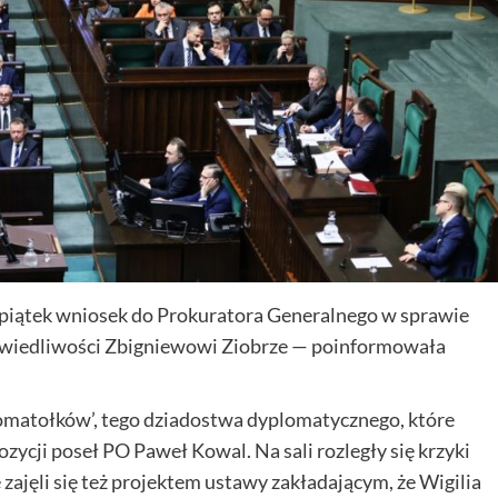
 piątek wniosek do Prokuratora Generalnego w sprawie
wiedliwości Zbigniewowi Ziobrze — poinformowała
lomatołków’, tego dziadostwa dyplomatycznego, które
pozycji poseł PO Paweł Kowal. Na sali rozległy się krzyki
jęli się też projektem ustawy zakładającym, że Wigilia