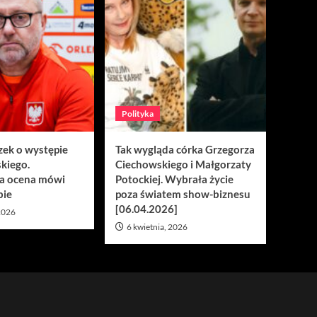
Polityka
zek o występie
Tak wygląda córka Grzegorza
kiego.
Ciechowskiego i Małgorzaty
a ocena mówi
Potockiej. Wybrała życie
bie
poza światem show-biznesu
[06.04.2026]
 2026
6 kwietnia, 2026