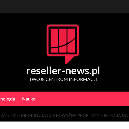
reseller-news.pl
TWOJE CENTRUM INFORMACJI
nologia
Nauka
W SEJMIE: HIPOKRYZJA CZY POWAŻNY PROBLEM?” – RELACJA N