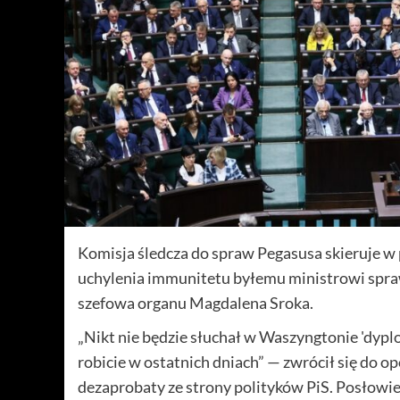
Komisja śledcza do spraw Pegasusa skieruje w
uchylenia immunitetu byłemu ministrowi spra
szefowa organu Magdalena Sroka.
„Nikt nie będzie słuchał w Waszyngtonie 'dyp
robicie w ostatnich dniach” — zwrócił się do o
dezaprobaty ze strony polityków PiS. Posłowie za