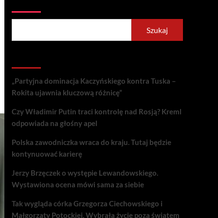
Szukaj
Szukaj
Recent Posts
„Partyjna dominacja Kaczyńskiego kontra Tuska –
Rokita ujawnia kluczową różnicę”
Czy Władimir Putin traci kontrolę nad Rosją? Kreml
odpowiada na głośny apel
Polska zawodniczka wraca do kraju. Tutaj będzie
kontynuować karierę
Jerzy Brzęczek o występie Lewandowskiego.
Wystawiona ocena mówi sama za siebie
Tak wygląda córka Grzegorza Ciechowskiego i
Małgorzaty Potockiej. Wybrała życie poza światem