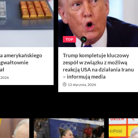
TOP
ra amerykańskiego
Trump kompletuje kluczowy
 gwałtownie
zespół w związku z możliwą
ał
reakcją USA na działania Iranu
– informują media
, 2026
12 stycznia, 2026