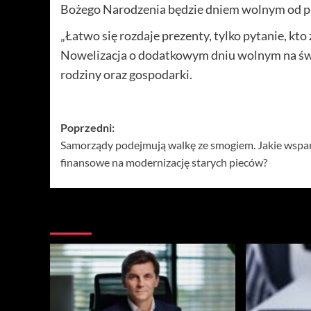
Bożego Narodzenia będzie dniem wolnym od p
„Łatwo się rozdaje prezenty, tylko pytanie, kto
Nowelizacja o dodatkowym dniu wolnym na świ
rodziny oraz gospodarki.
Zobacz
Poprzedni:
Samorządy podejmują walkę ze smogiem. Jakie wspar
wpisy
finansowe na modernizację starych pieców?
Więcej