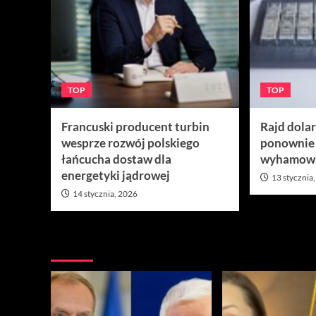
TOP
TOP
Francuski producent turbin
Rajd dola
wesprze rozwój polskiego
ponownie
łańcucha dostaw dla
wyhamow
energetyki jądrowej
13 stycznia
14 stycznia, 2026
Nie przegap