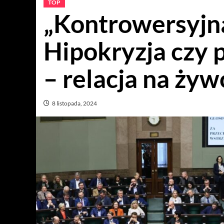
TOP
„Kontrowersyjna
Hipokryzja czy
– relacja na żyw
8 listopada, 2024