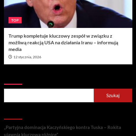
TOP
Trump kompletuje kluczowy zespół w związku z
możliwą reakcją USA na działania Iranu – informują
media
12 stycznia, 2026
Szukaj
Szukaj
Recent Posts
„Partyjna dominacja Kaczyńskiego kontra Tuska – Rokita
ujawnia kluczową różnicę”