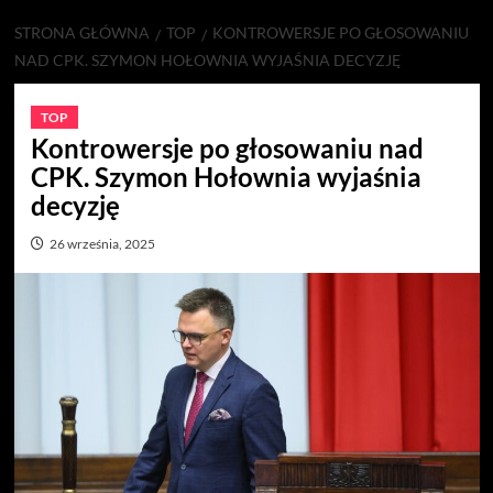
STRONA GŁÓWNA
TOP
KONTROWERSJE PO GŁOSOWANIU
NAD CPK. SZYMON HOŁOWNIA WYJAŚNIA DECYZJĘ
TOP
Kontrowersje po głosowaniu nad
CPK. Szymon Hołownia wyjaśnia
decyzję
26 września, 2025