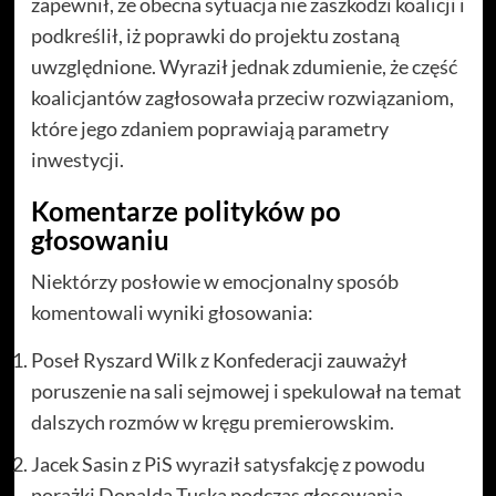
zapewnił, że obecna sytuacja nie zaszkodzi koalicji i
podkreślił, iż poprawki do projektu zostaną
uwzględnione. Wyraził jednak zdumienie, że część
koalicjantów zagłosowała przeciw rozwiązaniom,
które jego zdaniem poprawiają parametry
inwestycji.
Komentarze polityków po
głosowaniu
Niektórzy posłowie w emocjonalny sposób
komentowali wyniki głosowania:
Poseł Ryszard Wilk z Konfederacji zauważył
poruszenie na sali sejmowej i spekulował na temat
dalszych rozmów w kręgu premierowskim.
Jacek Sasin z PiS wyraził satysfakcję z powodu
porażki Donalda Tuska podczas głosowania.