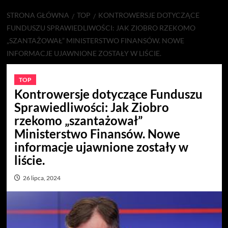
STRONA GŁÓWNA
TOP
KONTROWERSJE DOTYCZĄCE
FUNDUSZU SPRAWIEDLIWOŚCI: JAK ZIOBRO RZEKOMO
„SZANTAŻOWAŁ” MINISTERSTWO FINANSÓW. NOWE
INFORMACJE UJAWNIONE ZOSTAŁY W LIŚCIE.
TOP
Kontrowersje dotyczące Funduszu
Sprawiedliwości: Jak Ziobro
rzekomo „szantażował”
Ministerstwo Finansów. Nowe
informacje ujawnione zostały w
liście.
26 lipca, 2024