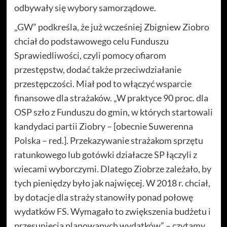
odbywały się wybory samorządowe.
„GW” podkreśla, że już wcześniej Zbigniew Ziobro
chciał do podstawowego celu Funduszu
Sprawiedliwości, czyli pomocy ofiarom
przestępstw, dodać także przeciwdziałanie
przestępczości. Miał pod to włączyć wsparcie
finansowe dla strażaków. „W praktyce 90 proc. dla
OSP szło z Funduszu do gmin, w których startowali
kandydaci partii Ziobry – [obecnie Suwerenna
Polska – red.]. Przekazywanie strażakom sprzętu
ratunkowego lub gotówki działacze SP łączyli z
wiecami wyborczymi. Dlatego Ziobrze zależało, by
tych pieniędzy było jak najwięcej. W 2018 r. chciał,
by dotacje dla straży stanowiły ponad połowę
wydatków FS. Wymagało to zwiększenia budżetu i
przesunięcia planowanych wydatków” – czytamy