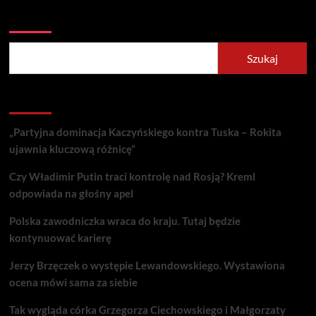
Szukaj
Szukaj
Recent Posts
„Partyjna dominacja Kaczyńskiego kontra Tuska – Rokita
ujawnia kluczową różnicę”
Czy Władimir Putin traci kontrolę nad Rosją? Kreml
odpowiada na głośny apel
Polska zawodniczka wraca do kraju. Tutaj będzie
kontynuować karierę
Jerzy Brzęczek o występie Lewandowskiego. Wystawiona
ocena mówi sama za siebie
Tak wygląda córka Grzegorza Ciechowskiego i Małgorzaty