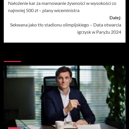
Nałożenie kar za marnowanie żywności w wysokości co
wpisy
najmniej 500 zł – plany wiceministra
Dalej:
Sekwana jako tło stadionu olimpijskiego – Data otwarcia
igrzysk w Paryżu 2024
Więcej