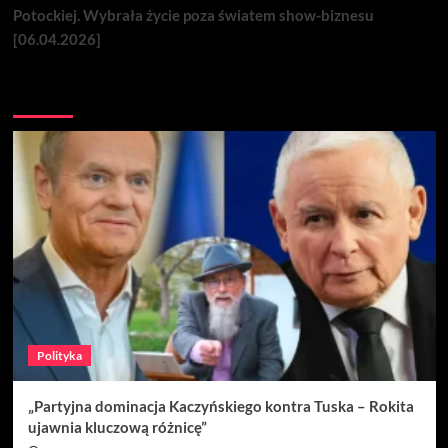
Potockiej. Wybrała życie poza światem show-biznesu
[06.04.2026]
Nie przegap
Polityka
„Partyjna dominacja Kaczyńskiego kontra Tuska – Rokita
ujawnia kluczową różnicę”