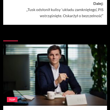
Dalej:
„Tusk odsłonił kulisy 'układu zamkniętego’, PiS
wstrząśnięte. Oskarżył o bezczelność”
Więcej
TOP