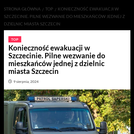
STRONA GŁÓWNA
TOP
KONIECZNOŚĆ EWAKUACJI W
SZCZECINIE. PILNE WEZWANIE DO MIESZKAŃCÓW JEDNEJ Z
DZIELNIC MIASTA SZCZECIN
TOP
Konieczność ewakuacji w
Szczecinie. Pilne wezwanie do
mieszkańców jednej z dzielnic
miasta Szczecin
9 sierpnia, 2024