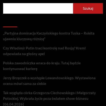
Szukaj
Recent Posts
„Partyjna dominacja Kaczyńskiego kontra Tuska – Rokita
ujawnia kluczową różnicę”
Czy Władimir Putin traci kontrolę nad Rosją? Kreml
odpowiada na głośny apel
Polska zawodniczka wraca do kraju. Tutaj będzie
kontynuować karierę
Jerzy Brzęczek o występie Lewandowskiego. Wystawiona
ocena mówi sama za siebie
Tak wygląda córka Grzegorza Ciechowskiego i Małgorzaty
Potockiej. Wybrała życie poza światem show-biznesu
[06.04.2026]