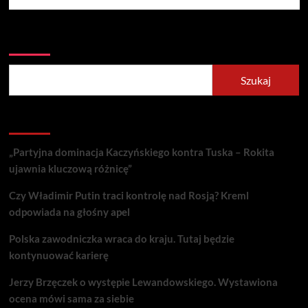
Szukaj
Szukaj
Recent Posts
„Partyjna dominacja Kaczyńskiego kontra Tuska – Rokita
ujawnia kluczową różnicę”
Czy Władimir Putin traci kontrolę nad Rosją? Kreml
odpowiada na głośny apel
Polska zawodniczka wraca do kraju. Tutaj będzie
kontynuować karierę
Jerzy Brzęczek o występie Lewandowskiego. Wystawiona
ocena mówi sama za siebie