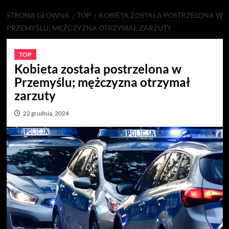
STRONA GŁÓWNA
TOP
KOBIETA ZOSTAŁA POSTRZELONA W
PRZEMYŚLU; MĘŻCZYZNA OTRZYMAŁ ZARZUTY
TOP
Kobieta została postrzelona w
Przemyślu; mężczyzna otrzymał
zarzuty
22 grudnia, 2024