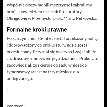
Wspólnie obezwładnili mężczyznę i zabrali mu
broń – powiedziała rzecznik Prokuratury
Okręgowej w Przemyślu, prok. Marta Pętkowska.
Formalne kroki prawne
Po zatrzymaniu, 75-latek został przekazany policji
i doprowadzony do prokuratury, gdzie został
przesłuchany. Przyznał się do czynu i wyjaśnił, że
zazdrość była motywem jego działania. Prokurator
zapowiedział, że skieruje do sądu wniosek o
tymczasowy areszt na trzy miesiące dla
podejrzanego.
„`
Zobacz
Poprzedni: