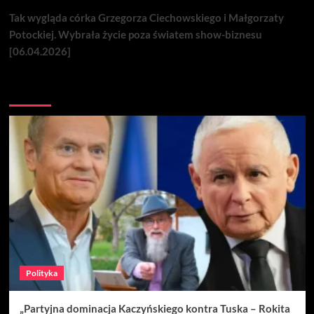
Tak wygląda córka Grzegorza Ciechowskiego i Małgorzaty
Potockiej. Wybrała życie poza światem show-biznesu
[06.04.2026]
Nie przegap
Polityka
„Partyjna dominacja Kaczyńskiego kontra Tuska – Rokita