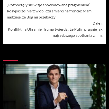
„Rozpoczęły się wizje spowodowane pragnieniem”.
wpisy
Rosyjski żołnierz w obliczu śmierci na froncie: Mam
nadzieję, że Bóg mi przebaczy
Dalej:
Konflikt na Ukrainie. Trump twierdzi, że Putin pragnie jak
najszybszego spotkania z nim.
Więcej