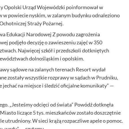
y Opolski Urząd Wojewódzki poinformował w
ów w powiecie nyskim, w zalanym budynku odnaleziono
 Ochotniczej Straży Pożarnej.
stwa Edukacji Narodowej Z powodu zagrożenia
podjęło decyzję o zawieszeniu zajęć w 350
wach. Najwięcej szkół i przedszkoli dotkniętych
wództwach dolnośląskim i opolskim.
awy sądowe na zalanych terenach Resort wydał
ane zostały wszystkie rozprawy w sądach w Prudniku,
jechać na miejsce i śledzić oficjalne komunikaty” —
go. „Jesteśmy odcięci od świata” Powódź dotknęła
Miasto liczące 5 tys. mieszkańców zostało doszczętnie
e utrudniony. W sieci krążą rozpaczliwe apele o pomoc.
azu, wody” — czytamy.