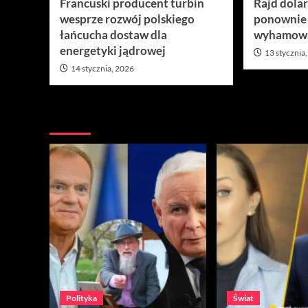
Francuski producent turbin
Rajd dola
wesprze rozwój polskiego
ponownie
łańcucha dostaw dla
wyhamow
energetyki jądrowej
13 stycznia
14 stycznia, 2026
Nie przegap
Polityka
Świat