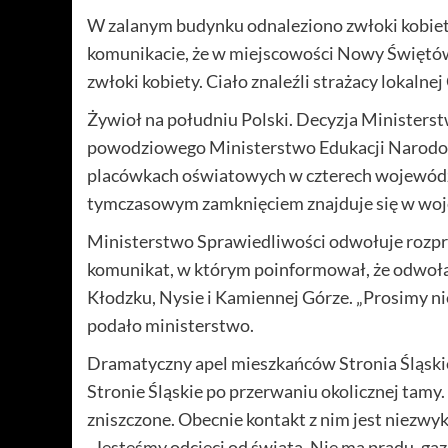
W zalanym budynku odnaleziono zwłoki kobiet
komunikacie, że w miejscowości Nowy Święt
zwłoki kobiety. Ciało znaleźli strażacy lokalnej
Żywioł na południu Polski. Decyzja Minister
powodziowego Ministerstwo Edukacji Narodowej 
placówkach oświatowych w czterech województ
tymczasowym zamknięciem znajduje się w woje
Ministerstwo Sprawiedliwości odwołuje rozpr
komunikat, w którym poinformował, że odwoł
Kłodzku, Nysie i Kamiennej Górze. „Prosimy nie 
podało ministerstwo.
Dramatyczny apel mieszkańców Stronia Śląskie
Stronie Śląskie po przerwaniu okolicznej tamy. 
zniszczone. Obecnie kontakt z nim jest niezwykl
„Jesteśmy odcięci od świata. Nie ma prądu, g