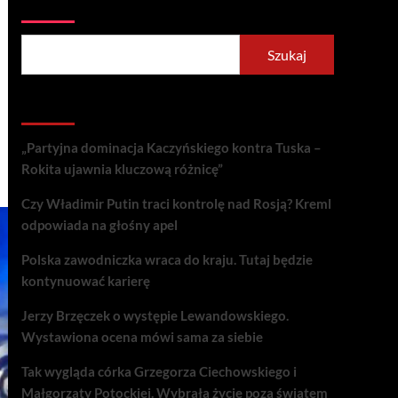
Szukaj
Szukaj
Recent Posts
„Partyjna dominacja Kaczyńskiego kontra Tuska –
Rokita ujawnia kluczową różnicę”
Czy Władimir Putin traci kontrolę nad Rosją? Kreml
odpowiada na głośny apel
Polska zawodniczka wraca do kraju. Tutaj będzie
kontynuować karierę
Jerzy Brzęczek o występie Lewandowskiego.
Wystawiona ocena mówi sama za siebie
Tak wygląda córka Grzegorza Ciechowskiego i
Małgorzaty Potockiej. Wybrała życie poza światem