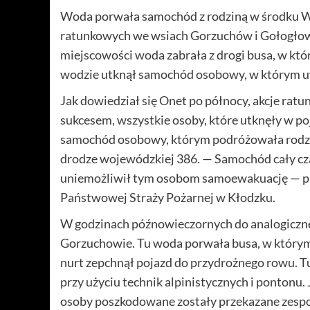
Woda porwała samochód z rodziną w środku 
ratunkowych we wsiach Gorzuchów i Gołogłowy
miejscowości woda zabrała z drogi busa, w kto
wodzie utknął samochód osobowy, w którym u
Jak dowiedział się Onet po północy, akcje rat
sukcesem, wszystkie osoby, które utknęły w 
samochód osobowy, którym podróżowała rodzin
drodze wojewódzkiej 386. — Samochód cały czas 
uniemożliwił tym osobom samoewakuację — pr
Państwowej Straży Pożarnej w Kłodzku.
W godzinach późnowieczornych do analogicznej 
Gorzuchowie. Tu woda porwała busa, w którym
nurt zepchnął pojazd do przydrożnego rowu. Tu
przy użyciu technik alpinistycznych i pontonu.
osoby poszkodowane zostały przekazane zes