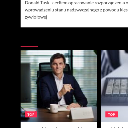
Donald Tusk: zleciłem opracowanie rozporządzenia 
wpisy
wprowadzeniu stanu nadzwyczajnego z powodu klęs
żywiołowej
Więcej
TOP
TOP