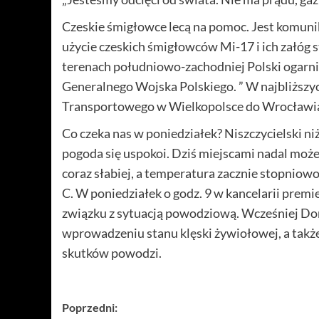
Czeskie śmigłowce lecą na pomoc. Jest komuni
użycie czeskich śmigłowców Mi-17 i ich załó
terenach południowo-zachodniej Polski ogarni
Generalnego Wojska Polskiego. ” W najbliższyc
Transportowego w Wielkopolsce do Wrocławia
Co czeka nas w poniedziałek? Niszczycielski niż 
pogoda się uspokoi. Dziś miejscami nadal może 
coraz słabiej, a temperatura zacznie stopniowo 
C. W poniedziałek o godz. 9 w kancelarii premie
związku z sytuacją powodziową. Wcześniej 
wprowadzeniu stanu klęski żywiołowej, a takż
skutków powodzi.
Zobacz
Poprzedni: