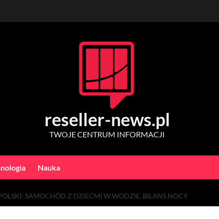
reseller-news.pl
TWOJE CENTRUM INFORMACJI
nologia
Nauka
POLSKI: SAMOCHÓD Z DZIEĆMI W WODZIE. BILANS NOCY