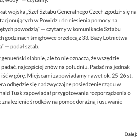
kat wojska „Szef Sztabu Generalnego Czech zgodził się na
g stacjonujących w Powidzu do niesienia pomocy na
ętych powodzią” — czytamy w komunikacie Sztabu
h godzinach śmigłowce przelecą z 33. Bazy Lotnictwa
” — podał sztab.
genueński słabnie, ale to nie oznacza, że wszędzie
padać, najczęściej znów na południu. Padać ma jednak
iść w górę. Miejscami zapowiadamy nawet ok. 25-26 st.
ra odbędzie się nadzwyczajne posiedzenie rządu w
Donald Tusk zapowiadał przygotowanie rozporządzenia o
e znalezienie środków na pomoc doraźną i usuwanie
Dalej: