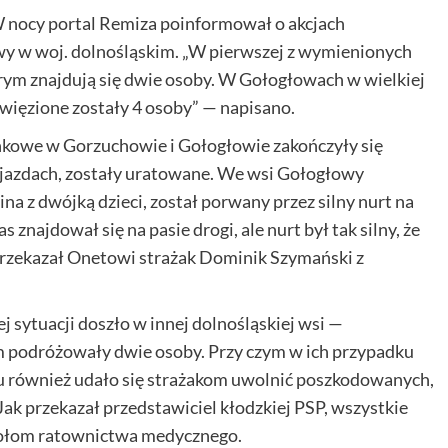
W nocy portal Remiza poinformował o akcjach
 w woj. dolnośląskim. „W pierwszej z wymienionych
́rym znajdują się dwie osoby. W Gołogłowach w wielkiej
więzione zostały 4 osoby” — napisano.
unkowe w Gorzuchowie i Gołogłowie zakończyły się
pojazdach, zostały uratowane. We wsi Gołogłowy
a z dwójką dzieci, został porwany przez silny nurt na
znajdował się na pasie drogi, ale nurt był tak silny, że
zekazał Onetowi strażak Dominik Szymański z
sytuacji doszło w innej dolnośląskiej wsi —
 podróżowały dwie osoby. Przy czym w ich przypadku
 również udało się strażakom uwolnić poszkodowanych,
 Jak przekazał przedstawiciel kłodzkiej PSP, wszystkie
połom ratownictwa medycznego.