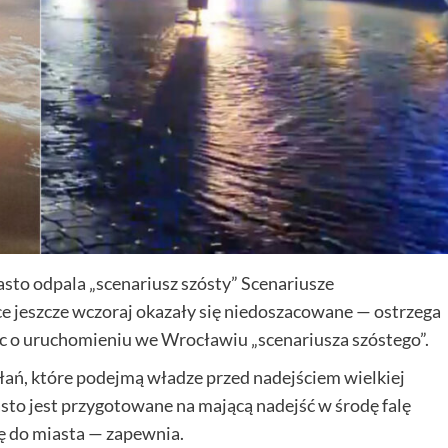
o odpala „scenariusz szósty” Scenariusze
ce jeszcze wczoraj okazały się niedoszacowane — ostrzega
̨c o uruchomieniu we Wrocławiu „scenariusza szóstego”.
łań, które podejmą władze przed nadejściem wielkiej
jest przygotowane na mającą nadejść w środę falę
ę do miasta — zapewnia.