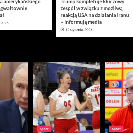
ra amerykańskiego
Trump kompletuje kluczowy
 gwałtownie
zespół w związku z możliwą
ał
reakcją USA na działania Iranu
– informują media
, 2026
12 stycznia, 2026
Sport
Sport