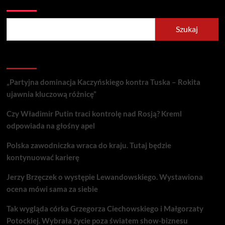
Szukaj
Recent Posts
„Partyjna dominacja Kaczyńskiego kontra Tuska – Rokita
ujawnia kluczową różnicę”
Czy Władimir Putin traci kontrolę nad Rosją? Kreml
odpowiada na głośny apel
Polska zawodniczka wraca do kraju. Tutaj będzie
kontynuować karierę
Jerzy Brzęczek o występie Lewandowskiego. Wystawiona
ocena mówi sama za siebie
Tak wygląda córka Grzegorza Ciechowskiego i Małgorzaty
Potockiej. Wybrała życie poza światem show-biznesu