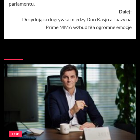
parlamentu.
Dalej:
Decydująca dogrywka między Don Kasjo a Taazy na
Prime MMA wzbudziła ogromne emocje
Więcej
TOP