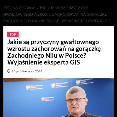
STRONA GŁÓWNA
TOP
JAKIE SĄ PRZYCZYNY
GWAŁTOWNEGO WZROSTU ZACHOROWAŃ NA GORĄCZKĘ
ZACHODNIEGO NILU W POLSCE? WYJAŚNIENIE EKSPERTA GIS
TOP
Jakie są przyczyny gwałtownego
wzrostu zachorowań na gorączkę
Zachodniego Nilu w Polsce?
Wyjaśnienie eksperta GIS
26 października, 2024