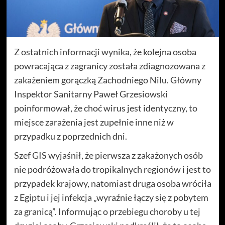
Z ostatnich informacji wynika, że kolejna osoba
powracająca z zagranicy została zdiagnozowana z
zakażeniem gorączką Zachodniego Nilu. Główny
Inspektor Sanitarny Paweł Grzesiowski
poinformował, że choć wirus jest identyczny, to
miejsce zarażenia jest zupełnie inne niż w
przypadku z poprzednich dni.
Szef GIS wyjaśnił, że pierwsza z zakażonych osób
nie podróżowała do tropikalnych regionów i jest to
przypadek krajowy, natomiast druga osoba wróciła
z Egiptu i jej infekcja „wyraźnie łączy się z pobytem
za granicą”. Informując o przebiegu choroby u tej