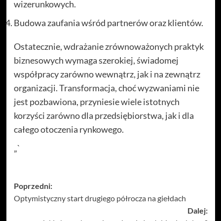
wizerunkowych.
Budowa zaufania wśród partnerów oraz klientów.
Ostatecznie, wdrażanie zrównoważonych praktyk
biznesowych wymaga szerokiej, świadomej
współpracy zarówno wewnątrz, jak i na zewnątrz
organizacji. Transformacja, choć wyzwaniami nie
jest pozbawiona, przyniesie wiele istotnych
korzyści zarówno dla przedsiębiorstwa, jak i dla
całego otoczenia rynkowego.
„`
Zobacz
Poprzedni:
Optymistyczny start drugiego półrocza na giełdach
wpisy
Dalej: