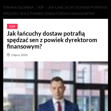
STRONA GŁÓWNA
TOP
JAK ŁAŃCUCHY DOSTAW POTRAFIĄ
SPĘDZAĆ SEN Z POWIEK DYREKTOROM FINANSOWYM?
TOP
Jak łańcuchy dostaw potrafią
spędzać sen z powiek dyrektorom
finansowym?
2 lipca, 2025