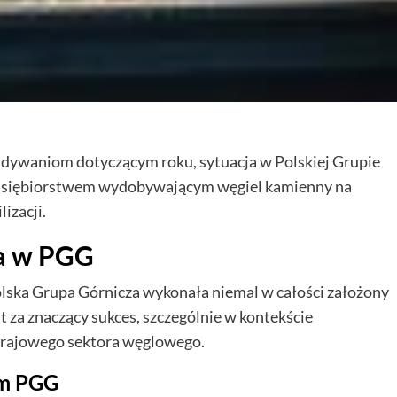
waniom dotyczącym roku, sytuacja w Polskiej Grupie
zedsiębiorstwem wydobywającym węgiel kamienny na
izacji.
ia w PGG
lska Grupa Górnicza wykonała niemal w całości założony
 za znaczący sukces, szczególnie w kontekście
 krajowego sektora węglowego.
em PGG