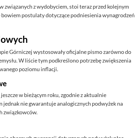
w związanych z wydobyciem, stoi teraz przed kolejnym
ę bowiem postulaty dotyczące podniesienia wynagrodzeń
dowych
upie Górniczej wystosowały oficjalne pismo zarówno do
zemysłu. W liście tym podkreślono potrzebę zwiększenia
wanego poziomu inflacji.
we
jeszcze w bieżącym roku, zgodnie z aktualnie
 jednak nie gwarantuje analogicznych podwyżek na
ych związkowców.
enia obecnych gwarancji dotyczących podwyżek płac