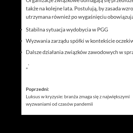
także na kolejne lata. Postulują, by zasada wz
utrzymana również po wygaśnięciu obowiązuj
Stabilna sytuacja wydobycia w PGG
Wyzwania zarządu spółki w kontekście oczek
Dalsze działania związków zawodowych w spr
„`
Zobacz
Poprzedni:
Luksus w kryzysie: branża zmaga się z największymi
wpisy
wyzwaniami od czasów pandemii
Więcej