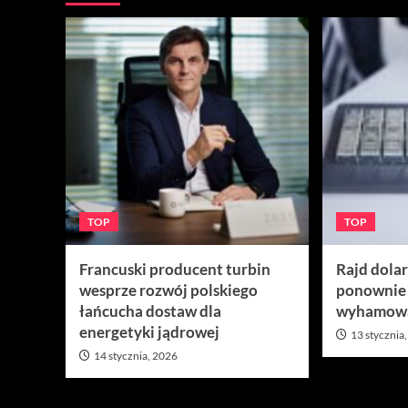
TOP
TOP
Francuski producent turbin
Rajd dola
wesprze rozwój polskiego
ponownie
łańcucha dostaw dla
wyhamow
energetyki jądrowej
13 stycznia
14 stycznia, 2026