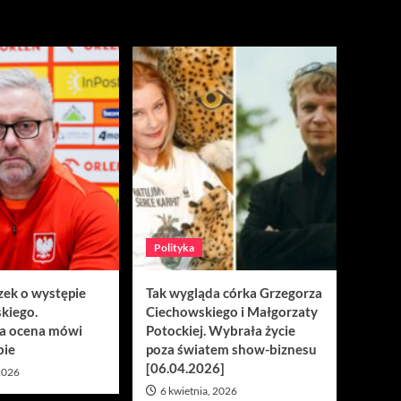
Polityka
zek o występie
Tak wygląda córka Grzegorza
kiego.
Ciechowskiego i Małgorzaty
a ocena mówi
Potockiej. Wybrała życie
bie
poza światem show-biznesu
[06.04.2026]
 2026
6 kwietnia, 2026