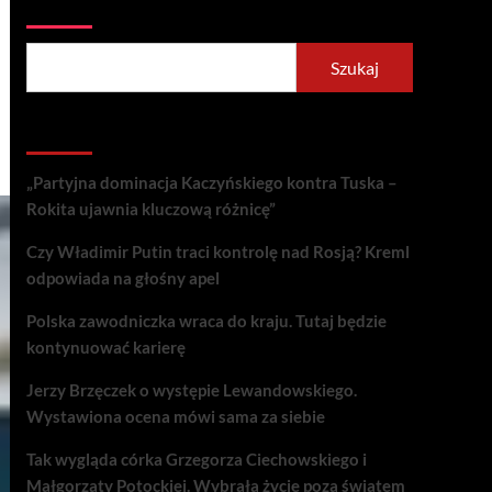
Szukaj
Szukaj
Recent Posts
„Partyjna dominacja Kaczyńskiego kontra Tuska –
Rokita ujawnia kluczową różnicę”
Czy Władimir Putin traci kontrolę nad Rosją? Kreml
odpowiada na głośny apel
Polska zawodniczka wraca do kraju. Tutaj będzie
kontynuować karierę
Jerzy Brzęczek o występie Lewandowskiego.
Wystawiona ocena mówi sama za siebie
Tak wygląda córka Grzegorza Ciechowskiego i
Małgorzaty Potockiej. Wybrała życie poza światem