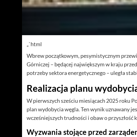
„`html
Wbrew początkowym, pesymistycznym przewidy
Górniczej – będącej największym w kraju pr
potrzeby sektora energetycznego – uległa stabil
Realizacja planu wydobyc
W pierwszych sześciu miesiącach 2025 roku Po
plan wydobycia węgla. Ten wynik uznawany jest
wcześniejszych trudności i obaw o przyszłość
Wyzwania stojące przed zarząd