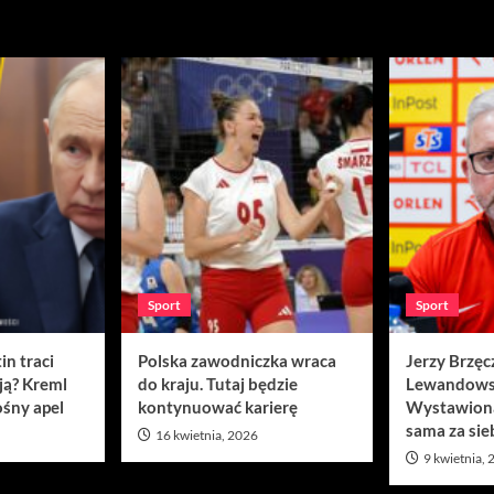
Sport
Sport
in traci
Polska zawodniczka wraca
Jerzy Brzęc
ją? Kreml
do kraju. Tutaj będzie
Lewandows
śny apel
kontynuować karierę
Wystawion
sama za sie
16 kwietnia, 2026
9 kwietnia,