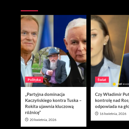
Nie przegap
Polityka
Świat
„Partyjna dominacja
Czy Władimir Put
Kaczyńskiego kontra Tuska –
kontrolę nad Ros
Rokita ujawnia kluczową
odpowiada na gło
różnicę”
16 kwietnia, 2026
20 kwietnia, 2026