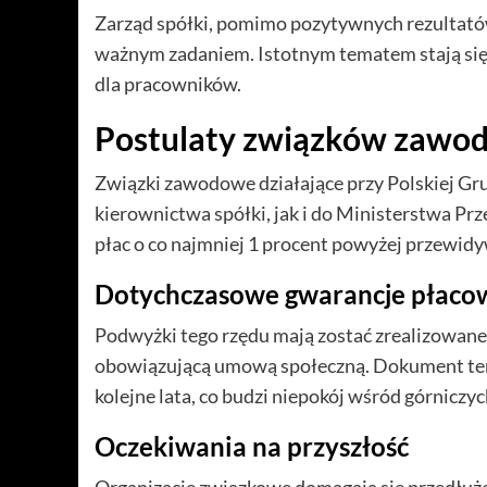
Zarząd spółki, pomimo pozytywnych rezultató
ważnym zadaniem. Istotnym tematem stają si
dla pracowników.
Postulaty związków zawo
Związki zawodowe działające przy Polskiej Gr
kierownictwa spółki, jak i do Ministerstwa Pr
płac o co najmniej 1 procent powyżej przewidy
Dotychczasowe gwarancje płaco
Podwyżki tego rzędu mają zostać zrealizowane 
obowiązującą umową społeczną. Dokument ten
kolejne lata, co budzi niepokój wśród górnicz
Oczekiwania na przyszłość
Organizacje związkowe domagają się przedłuż