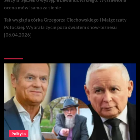
ocena mówi sama za siebie
Tak wygląda córka Grzegorza Ciechowskiego i Małgorzaty
Potockiej. Wybrała życie poza światem show-biznesu
[06.04.2026]
Nie przegap
Polityka