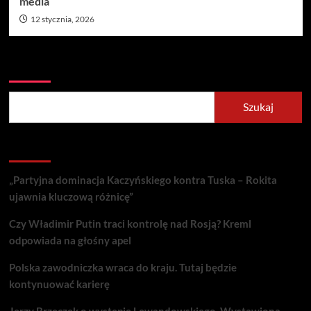
media
12 stycznia, 2026
Szukaj
Szukaj
Recent Posts
„Partyjna dominacja Kaczyńskiego kontra Tuska – Rokita
ujawnia kluczową różnicę”
Czy Władimir Putin traci kontrolę nad Rosją? Kreml
odpowiada na głośny apel
Polska zawodniczka wraca do kraju. Tutaj będzie
kontynuować karierę
Jerzy Brzęczek o występie Lewandowskiego. Wystawiona