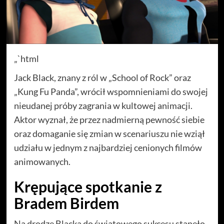
„`html
Jack Black, znany z ról w „School of Rock” oraz
„Kung Fu Panda”, wrócił wspomnieniami do swojej
nieudanej próby zagrania w kultowej animacji.
Aktor wyznał, że przez nadmierną pewność siebie
oraz domaganie się zmian w scenariuszu nie wziął
udziału w jednym z najbardziej cenionych filmów
animowanych.
Krępujące spotkanie z
Bradem Birdem
Na drodze Blacka do światowego sukcesu stanęło