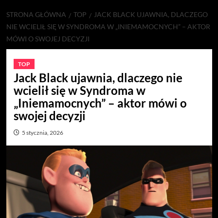
STRONA GŁÓWNA
TOP
JACK BLACK UJAWNIA, DLACZEGO
NIE WCIELIŁ SIĘ W SYNDROMA W „INIEMAMOCNYCH” – AKTOR
MÓWI O SWOJEJ DECYZJI
TOP
Jack Black ujawnia, dlaczego nie
wcielił się w Syndroma w
„Iniemamocnych” – aktor mówi o
swojej decyzji
5 stycznia, 2026