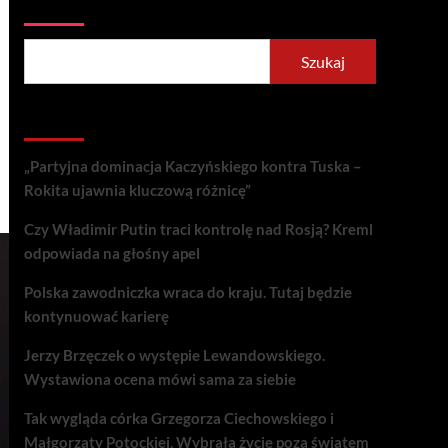
Szukaj
Szukaj
Recent Posts
„Partyjna dominacja Kaczyńskiego kontra Tuska –
Rokita ujawnia kluczową różnicę”
Czy Władimir Putin traci kontrolę nad Rosją? Kreml
odpowiada na głośny apel
Polska zawodniczka wraca do kraju. Tutaj będzie
kontynuować karierę
Jerzy Brzęczek o występie Lewandowskiego.
Wystawiona ocena mówi sama za siebie
Tak wygląda córka Grzegorza Ciechowskiego i
Małgorzaty Potockiej. Wybrała życie poza światem