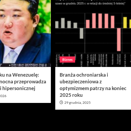
Biznes
aku na Wenezuelę:
Branża ochroniarska i
łnocna przeprowadza
ubezpieczeniowa z
i hipersonicznej
optymizmem patrzy na koniec
2025 roku
 2026
29 grudnia, 2025