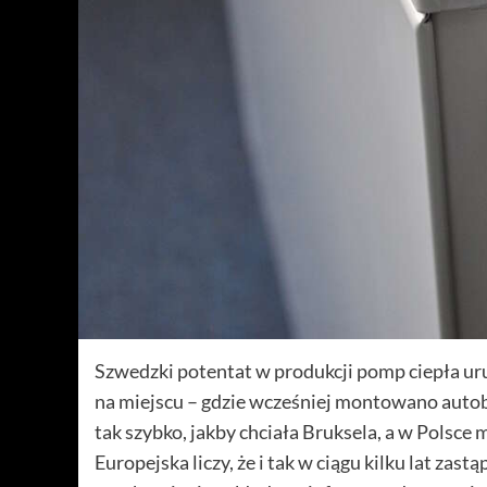
Szwedzki potentat w produkcji pomp ciepła ur
na miejscu – gdzie wcześniej montowano autob
tak szybko, jakby chciała Bruksela, a w Polsce m
Europejska liczy, że i tak w ciągu kilku lat zas