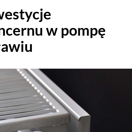
westycje
ncernu w pompę
ławiu