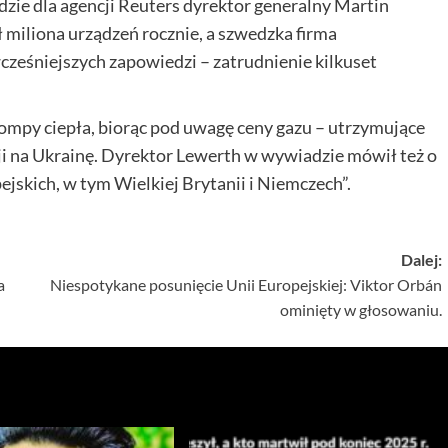
ie dla agencji Reuters dyrektor generalny Martin
iliona urządzeń rocznie, a szwedzka firma
cześniejszych zapowiedzi – zatrudnienie kilkuset
pompy ciepła, biorąc pod uwagę ceny gazu – utrzymujące
ji na Ukrainę. Dyrektor Lewerth w wywiadzie mówił też o
pejskich, w tym Wielkiej Brytanii i Niemczech”.
Dalej:
a
Niespotykane posunięcie Unii Europejskiej: Viktor Orbán
ominięty w głosowaniu.