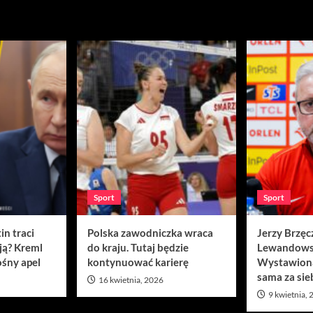
Sport
Sport
in traci
Polska zawodniczka wraca
Jerzy Brzęc
ją? Kreml
do kraju. Tutaj będzie
Lewandows
śny apel
kontynuować karierę
Wystawion
sama za sie
16 kwietnia, 2026
9 kwietnia,