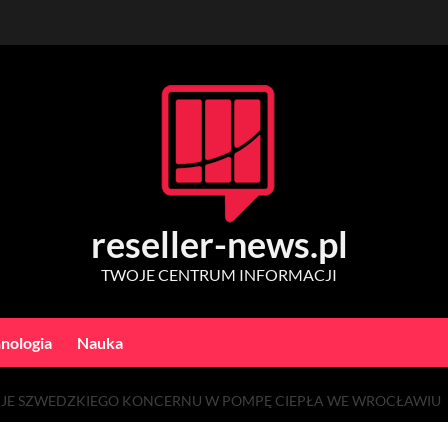
reseller-news.pl
TWOJE CENTRUM INFORMACJI
nologia
Nauka
JE SZWEDZKIEGO KONCERNU W POMPĘ CIEPŁA WE WROCŁAWIU