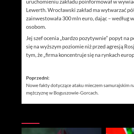
uruchomieniu zakładu poinformował w wywiadz
Lewerth. Wrocławski zakład ma wytwarzać pół m
zainwestowała 300 mln euro, dając – według w
osobom.
Jej szef ocenia „bardzo pozytywnie” popyt na 
się na wyższym poziomie niż przed agresją Ros
tym, że „firma koncentruje się na rynkach euro
Zobacz
Poprzedni:
Nowe fakty dotyczące ataku mieczem samurajskim n
wpisy
mężczyznę w Boguszowie-Gorcach.
Więcej