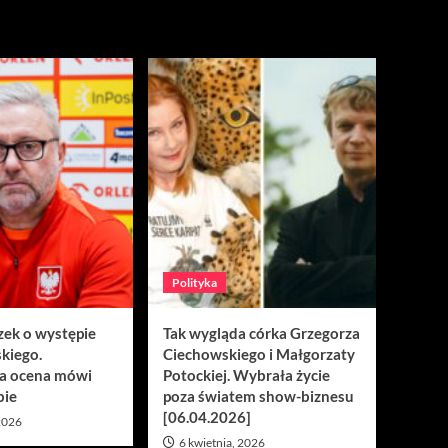
Polityka
zek o występie
Tak wygląda córka Grzegorza
kiego.
Ciechowskiego i Małgorzaty
a ocena mówi
Potockiej. Wybrała życie
bie
poza światem show-biznesu
[06.04.2026]
 2026
6 kwietnia, 2026