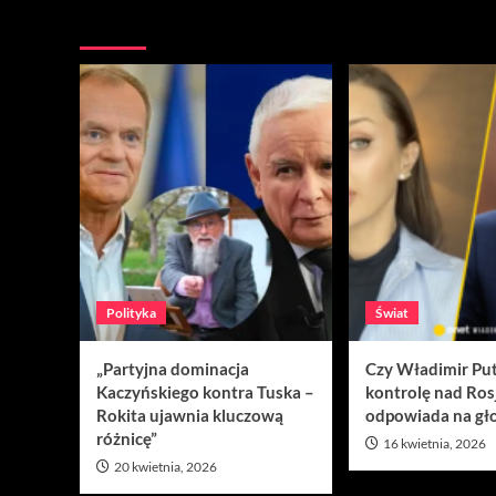
Nie przegap
Polityka
Świat
„Partyjna dominacja
Czy Władimir Put
Kaczyńskiego kontra Tuska –
kontrolę nad Ros
Rokita ujawnia kluczową
odpowiada na gło
różnicę”
16 kwietnia, 2026
20 kwietnia, 2026