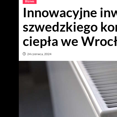
Biznes
Innowacyjne in
szwedzkiego ko
ciepła we Wroc
24 czerwca, 2024