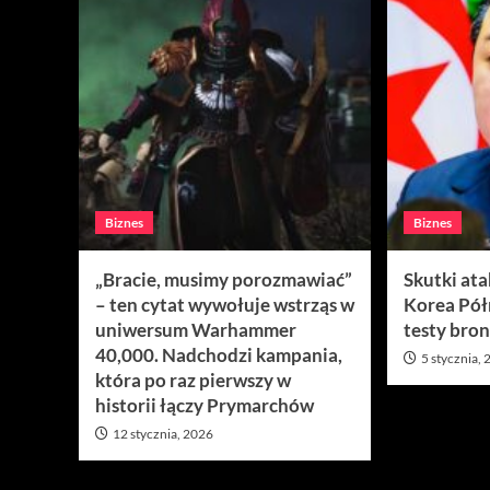
Biznes
Biznes
„Bracie, musimy porozmawiać”
Skutki at
– ten cytat wywołuje wstrząs w
Korea Pó
uniwersum Warhammer
testy bron
40,000. Nadchodzi kampania,
5 stycznia,
która po raz pierwszy w
historii łączy Prymarchów
12 stycznia, 2026