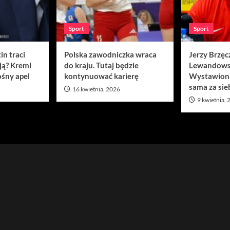
Sport
Sport
in traci
Polska zawodniczka wraca
Jerzy Brzęc
ją? Kreml
do kraju. Tutaj będzie
Lewandows
śny apel
kontynuować karierę
Wystawion
sama za sie
16 kwietnia, 2026
9 kwietnia,