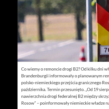
Co wiemy o remoncie drogi B2? Od kilku dni wł
Brandenburgii informowały o planowanym remo
polsko-niemieckiego przejścia granicznego Ros
października. Termin przesunięto. „Od 19 sier
nawierzchnia drogi federalnej B2 między skrz
Rosow” – poinformowały niemieckie władze na 