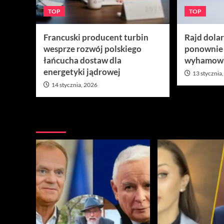
TOP
TOP
Francuski producent turbin
Rajd dola
wesprze rozwój polskiego
ponownie
łańcucha dostaw dla
wyhamow
energetyki jądrowej
13 stycznia
14 stycznia, 2026
Nie przegap