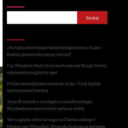
Szukaj
Szukaj
Recent Posts
„Partyjna dominacja Kaczyńskiego kontra Tuska –
Rokita ujawnia kluczową różnicę”
Czy Władimir Putin traci kontrolę nad Rosją? Kreml
odpowiada na głośny apel
Polska zawodniczka wraca do kraju. Tutaj będzie
kontynuować karierę
Jerzy Brzęczek o występie Lewandowskiego.
Wystawiona ocena mówi sama za siebie
Tak wygląda córka Grzegorza Ciechowskiego i
Małgorzaty Potockiej. Wybrała życie poza światem