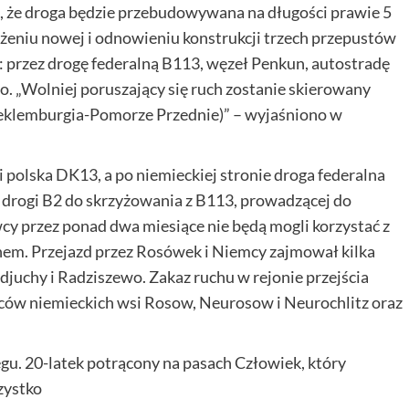
a, że droga będzie przebudowywana na długości prawie 5
żeniu nowej i odnowieniu konstrukcji trzech przepustów
 przez drogę federalną B113, węzeł Penkun, autostradę
. „Wolniej poruszający się ruch zostanie skierowany
Meklemburgia-Pomorze Przednie)” – wyjaśniono w
polska DK13, a po niemieckiej stronie droga federalna
a drogi B2 do skrzyżowania z B113, prowadzącej do
wcy przez ponad dwa miesiące nie będą mogli korzystać z
finem. Przejazd przez Rosówek i Niemcy zajmował kilka
djuchy i Radziszewo. Zakaz ruchu w rejonie przejścia
́ców niemieckich wsi Rosow, Neurosow i Neurochlitz oraz
gu. 20-latek potrącony na pasach Człowiek, który
szystko