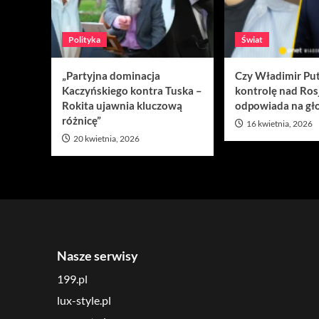
Polityka
Świat
„Partyjna dominacja
Czy Władimir Put
Kaczyńskiego kontra Tuska –
kontrolę nad Ros
Rokita ujawnia kluczową
odpowiada na gło
różnicę”
16 kwietnia, 2026
20 kwietnia, 2026
Nasze serwisy
199.pl
lux-style.pl