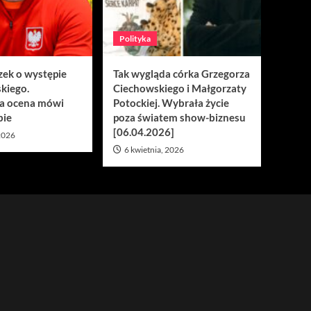
Polityka
zek o występie
Tak wygląda córka Grzegorza
kiego.
Ciechowskiego i Małgorzaty
a ocena mówi
Potockiej. Wybrała życie
bie
poza światem show-biznesu
[06.04.2026]
 2026
6 kwietnia, 2026