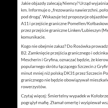
Jakie objazdy zalecają Niemcy? Urząd wyjaśni
km. Informuje o „frezowaniu nawierzchni, poło
pod drogą”. Wskazuje też propozycje objazdów:
A11 i przejście graniczne Pomellen/Kołbaskowo
przez przejście graniczne Linken/Lubieszyn (
komunikacie.
Kogo nie obejmie zakaz? Do Rosówka prowadzi 
B2. Zamknięcie przejścia granicznego i odcink
Mescherin i Gryfina, oznaczać będzie, że kiero
popularnego skrótu łączącego Szczecin z Gry
minut mniej niż polską DK31 przez Szczecin Po
granicznego nie będzie obowiązywał mieszkan
rowerzystów.
Czytaj więcej: Śmiertelny wypadek w Kołobrze
pogrążył mafię. Złamał omertę i wyśpiewał w