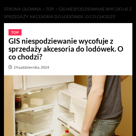
STRONA GŁÓWNA
TOP
GIS NIESPODZIEWANIE WYCOFUJE Z
SPRZEDAŻY AKCESORIA DO LODÓWEK. O CO CHODZI?
TOP
GIS niespodziewanie wycofuje z
sprzedaży akcesoria do lodówek. O
co chodzi?
29 października, 2024