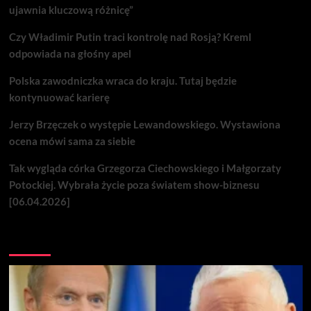
ujawnia kluczową różnicę”
Czy Władimir Putin traci kontrolę nad Rosją? Kreml
odpowiada na głośny apel
Polska zawodniczka wraca do kraju. Tutaj będzie
kontynuować karierę
Jerzy Brzęczek o występie Lewandowskiego. Wystawiona
ocena mówi sama za siebie
Tak wygląda córka Grzegorza Ciechowskiego i Małgorzaty
Potockiej. Wybrała życie poza światem show-biznesu
[06.04.2026]
Nie przegap