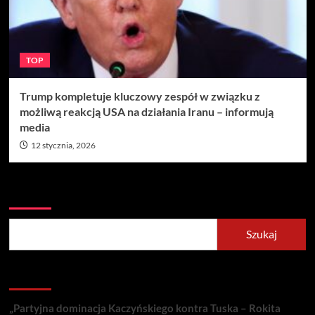
TOP
Trump kompletuje kluczowy zespół w związku z
możliwą reakcją USA na działania Iranu – informują
media
12 stycznia, 2026
Szukaj
Szukaj
Recent Posts
„Partyjna dominacja Kaczyńskiego kontra Tuska – Rokita