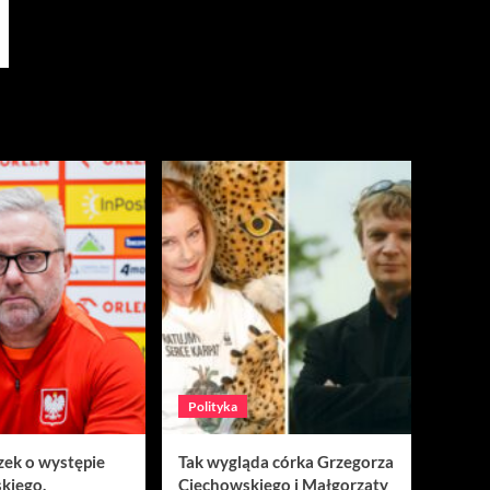
Polityka
zek o występie
Tak wygląda córka Grzegorza
kiego.
Ciechowskiego i Małgorzaty