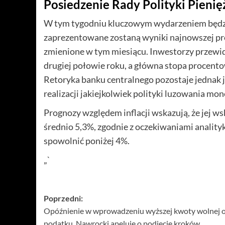
Posiedzenie Rady Polityki Pienię
W tym tygodniu kluczowym wydarzeniem będzie
zaprezentowane zostaną wyniki najnowszej proj
zmienione w tym miesiącu. Inwestorzy przewid
drugiej połowie roku, a główna stopa procento
Retoryka banku centralnego pozostaje jednak j
realizacji jakiejkolwiek polityki luzowania mo
Prognozy względem inflacji wskazują, że jej 
średnio 5,3%, zgodnie z oczekiwaniami anality
spowolnić poniżej 4%.
„`
Zobacz
Poprzedni:
Opóźnienie w wprowadzeniu wyższej kwoty wolnej 
wpisy
podatku. Nawrocki apeluje o podjęcie kroków.