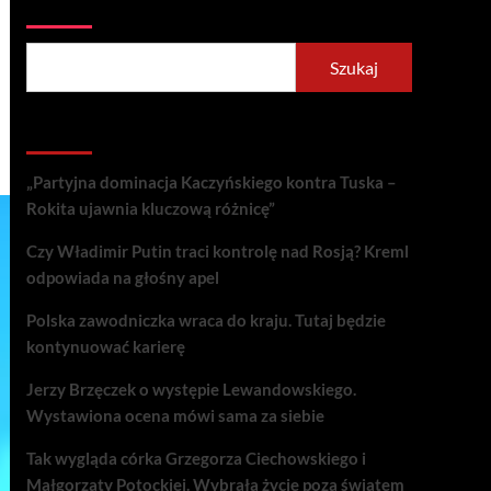
Szukaj
Szukaj
Recent Posts
„Partyjna dominacja Kaczyńskiego kontra Tuska –
Rokita ujawnia kluczową różnicę”
Czy Władimir Putin traci kontrolę nad Rosją? Kreml
odpowiada na głośny apel
Polska zawodniczka wraca do kraju. Tutaj będzie
kontynuować karierę
Jerzy Brzęczek o występie Lewandowskiego.
Wystawiona ocena mówi sama za siebie
Tak wygląda córka Grzegorza Ciechowskiego i
Małgorzaty Potockiej. Wybrała życie poza światem