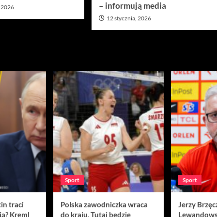
– informują media
, 2026
12 stycznia, 2026
Sport
Sport
in traci
Polska zawodniczka wraca
Jerzy Brzęc
ją? Kreml
do kraju. Tutaj będzie
Lewandows