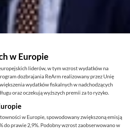
ch w Europie
europejskich liderów, w tym wzrost wydatków na
program dozbrajania ReArm realizowany przez Unię
 zwiększenia wydatków fiskalnych w nadchodzących
ługu oraz oczekują wyższych premii za to ryzyko.
Europie
ntowności w Europie, spowodowany zwiększoną emisją
2,5% do prawie 2,9%. Podobny wzrost zaobserwowano w