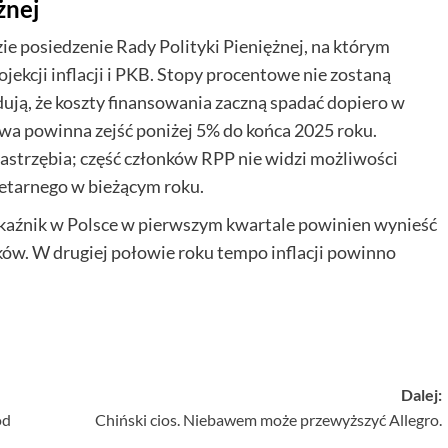
żnej
 posiedzenie Rady Polityki Pieniężnej, na którym
ekcji inflacji i PKB. Stopy procentowe nie zostaną
ują, że koszty finansowania zaczną spadać dopiero w
wa powinna zejść poniżej 5% do końca 2025 roku.
astrzębia; część członków RPP nie widzi możliwości
netarnego w bieżącym roku.
wskaźnik w Polsce w pierwszym kwartale powinien wynieść
ków. W drugiej połowie roku tempo inflacji powinno
Dalej:
od
Chiński cios. Niebawem może przewyższyć Allegro.