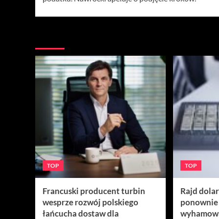
Więcej
TOP
TOP
Francuski producent turbin
Rajd dola
wesprze rozwój polskiego
ponownie
łańcucha dostaw dla
wyhamow