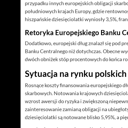
przypadku innych europejskich obligacji ska
południowych krajach Europy, gdzie rentownoś
hiszpańskie dziesięciolatki wyniosły 3,5%, fra
Retoryka Europejskiego Banku C
Dodatkowo, europejski dług znalazł się pod pr
Banku Centralnego niż dotychczas. Obecne wyc
dwóch obniżek stóp procentowych do końca ro
Sytuacja na rynku polskich 
Rosnące koszty finansowania europejskiego dł
skarbowych. Notowania krajowych dziesięciola
wzrost awersji do ryzyka i zwiększoną niepewn
zainteresowanie zamianą obligacji na ubiegłot
dziesięciolatki są notowane blisko 5,95%, a pię