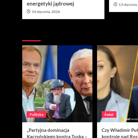
energetyki jądrowej
13 stycznia
14 stycznia, 2026
Nie przegap
Polityka
Świat
„Partyjna dominacja
Czy Władimir Put
Kaczyńskiego kontra Tuska –
kontrolę nad Ros