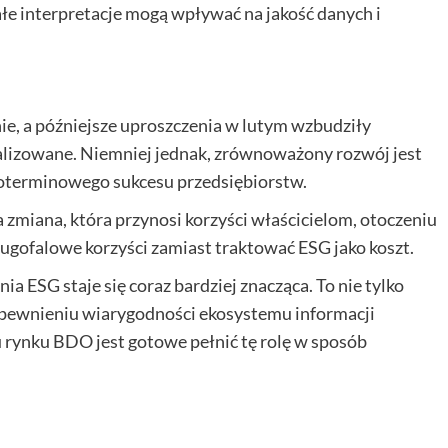
e interpretacje mogą wpływać na jakość danych i
e, a późniejsze uproszczenia w lutym wzbudziły
alizowane. Niemniej jednak, zrównoważony rozwój jest
oterminowego sukcesu przedsiębiorstw.
 zmiana, która przynosi korzyści właścicielom, otoczeniu
ugofalowe korzyści zamiast traktować ESG jako koszt.
a ESG staje się coraz bardziej znacząca. To nie tylko
zapewnieniu wiarygodności ekosystemu informacji
u rynku BDO jest gotowe pełnić tę rolę w sposób