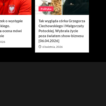
Polityka
zek o występie
Tak wygląda córka Grzegorza
kiego.
Ciechowskiego i Małgorzaty
a ocena mówi
Potockiej. Wybrała życie
bie
poza światem show-biznesu
[06.04.2026]
 2026
6 kwietnia, 2026