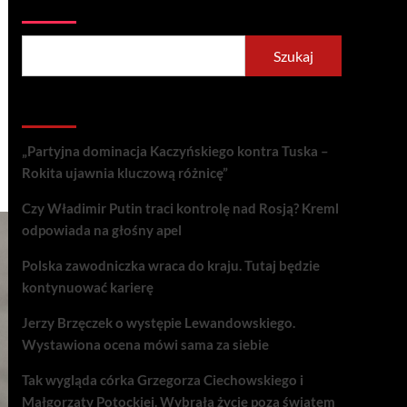
Szukaj
Szukaj
Recent Posts
„Partyjna dominacja Kaczyńskiego kontra Tuska –
Rokita ujawnia kluczową różnicę”
Czy Władimir Putin traci kontrolę nad Rosją? Kreml
odpowiada na głośny apel
Polska zawodniczka wraca do kraju. Tutaj będzie
kontynuować karierę
Jerzy Brzęczek o występie Lewandowskiego.
Wystawiona ocena mówi sama za siebie
Tak wygląda córka Grzegorza Ciechowskiego i
Małgorzaty Potockiej. Wybrała życie poza światem