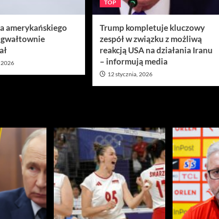
TOP
ra amerykańskiego
Trump kompletuje kluczowy
 gwałtownie
zespół w związku z możliwą
ał
reakcją USA na działania Iranu
– informują media
, 2026
12 stycznia, 2026