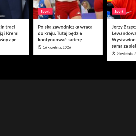
Sport
Sport
in traci
Polska zawodniczka wraca
Jerzy Brzęc
ją? Kreml
do kraju. Tutaj będzie
Lewandows
śny apel
kontynuować karierę
Wystawion
sama za sie
16 kwietnia, 2026
9 kwietnia,