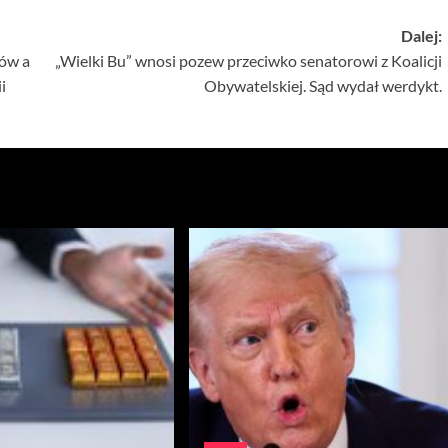
Dalej:
ów a
„Wielki Bu” wnosi pozew przeciwko senatorowi z Koalicji
i
Obywatelskiej. Sąd wydał werdykt.