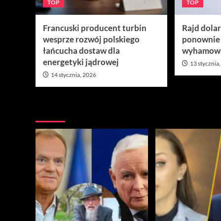
TOP
TOP
Francuski producent turbin
Rajd dola
wesprze rozwój polskiego
ponownie
łańcucha dostaw dla
wyhamow
energetyki jądrowej
13 stycznia
14 stycznia, 2026
Nie przegap