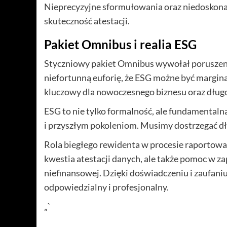
Nieprecyzyjne sformułowania oraz niedoskonał
skuteczność atestacji.
Pakiet Omnibus i realia ESG
Styczniowy pakiet Omnibus wywołał poruszeni
niefortunną euforię, że ESG możne być margin
kluczowy dla nowoczesnego biznesu oraz dług
ESG to nie tylko formalność, ale fundamentalna
i przyszłym pokoleniom. Musimy dostrzegać dł
Rola biegłego rewidenta w procesie raportowani
kwestia atestacji danych, ale także pomoc w 
niefinansowej. Dzięki doświadczeniu i zaufani
odpowiedzialny i profesjonalny.
„`