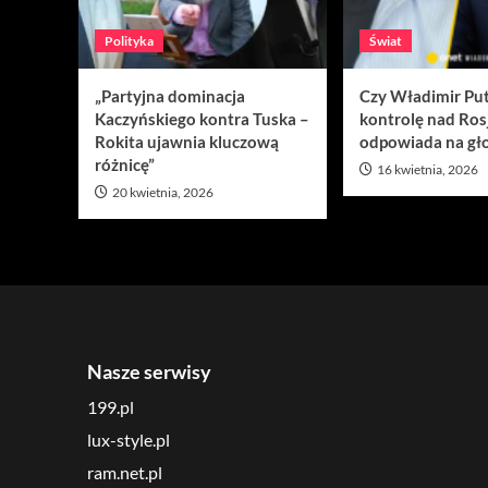
Polityka
Świat
„Partyjna dominacja
Czy Władimir Put
Kaczyńskiego kontra Tuska –
kontrolę nad Ros
Rokita ujawnia kluczową
odpowiada na gło
różnicę”
16 kwietnia, 2026
20 kwietnia, 2026
Nasze serwisy
199.pl
lux-style.pl
ram.net.pl