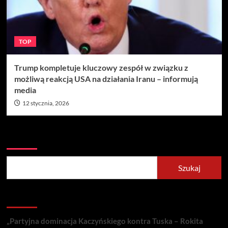
TOP
Trump kompletuje kluczowy zespół w związku z
możliwą reakcją USA na działania Iranu – informują
media
12 stycznia, 2026
Szukaj
Szukaj
Recent Posts
„Partyjna dominacja Kaczyńskiego kontra Tuska – Rokita