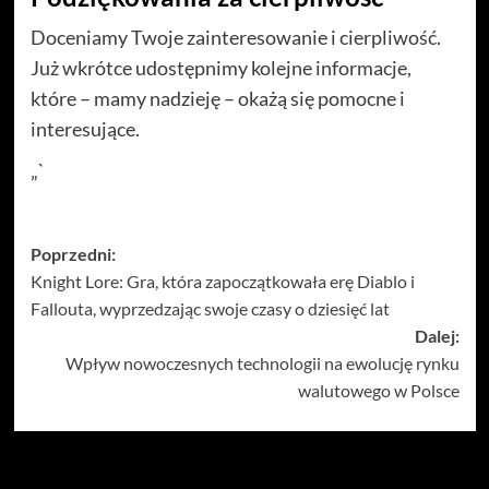
Doceniamy Twoje zainteresowanie i cierpliwość.
Już wkrótce udostępnimy kolejne informacje,
które – mamy nadzieję – okażą się pomocne i
interesujące.
„`
Zobacz
Poprzedni:
Knight Lore: Gra, która zapoczątkowała erę Diablo i
wpisy
Fallouta, wyprzedzając swoje czasy o dziesięć lat
Dalej:
Wpływ nowoczesnych technologii na ewolucję rynku
walutowego w Polsce
Więcej