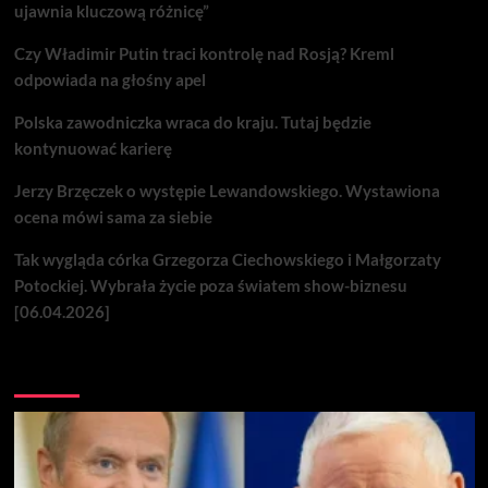
ujawnia kluczową różnicę”
Czy Władimir Putin traci kontrolę nad Rosją? Kreml
odpowiada na głośny apel
Polska zawodniczka wraca do kraju. Tutaj będzie
kontynuować karierę
Jerzy Brzęczek o występie Lewandowskiego. Wystawiona
ocena mówi sama za siebie
Tak wygląda córka Grzegorza Ciechowskiego i Małgorzaty
Potockiej. Wybrała życie poza światem show-biznesu
[06.04.2026]
Nie przegap