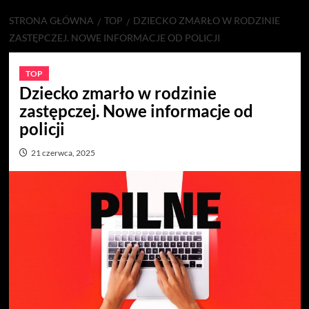
STRONA GŁÓWNA
TOP
DZIECKO ZMARŁO W RODZINIE
ZASTĘPCZEJ. NOWE INFORMACJE OD POLICJI
TOP
Dziecko zmarło w rodzinie
zastępczej. Nowe informacje od
policji
21 czerwca, 2025