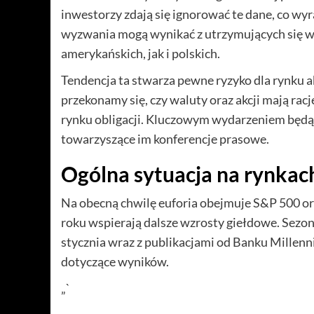
inwestorzy zdają się ignorować te dane, co wy
wyzwania mogą wynikać z utrzymujących się wy
amerykańskich, jak i polskich.
Tendencja ta stwarza pewne ryzyko dla rynku a
przekonamy się, czy waluty oraz akcji mają rac
rynku obligacji. Kluczowym wydarzeniem będą 
towarzyszące im konferencje prasowe.
Ogólna sytuacja na rynkac
Na obecną chwilę euforia obejmuje S&P 500 ora
roku wspierają dalsze wzrosty giełdowe. Sezo
stycznia wraz z publikacjami od Banku Millenn
dotyczące wyników.
„`