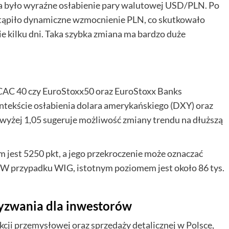
a było wyraźne osłabienie pary walutowej USD/PLN. Po
stąpiło dynamiczne wzmocnienie PLN, co skutkowało
ie kilku dni. Taka szybka zmiana ma bardzo duże
i CAC 40 czy EuroStoxx50 oraz EuroStoxx Banks
kontekście osłabienia dolara amerykańskiego (DXY) oraz
żej 1,05 sugeruje możliwość zmiany trendu na dłuższą
jest 5250 pkt, a jego przekroczenie może oznaczać
 W przypadku WIG, istotnym poziomem jest około 86 tys.
wyzwania dla inwestorów
ji przemysłowej oraz sprzedaży detalicznej w Polsce,