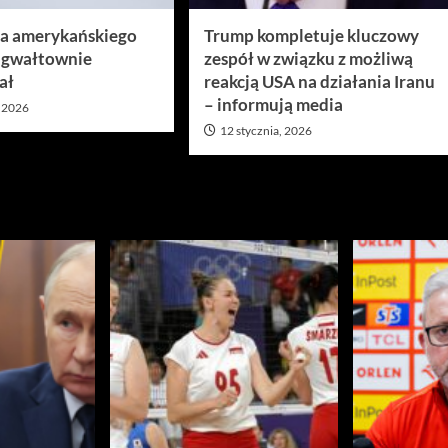
ra amerykańskiego
Trump kompletuje kluczowy
 gwałtownie
zespół w związku z możliwą
ał
reakcją USA na działania Iranu
– informują media
, 2026
12 stycznia, 2026