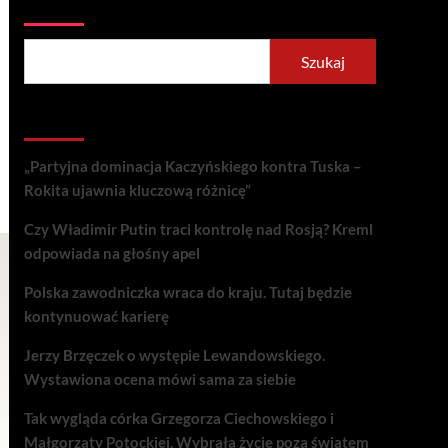
Szukaj
Szukaj
Recent Posts
„Partyjna dominacja Kaczyńskiego kontra Tuska –
Rokita ujawnia kluczową różnicę”
Czy Władimir Putin traci kontrolę nad Rosją? Kreml
odpowiada na głośny apel
Polska zawodniczka wraca do kraju. Tutaj będzie
kontynuować karierę
Jerzy Brzęczek o występie Lewandowskiego.
Wystawiona ocena mówi sama za siebie
Tak wygląda córka Grzegorza Ciechowskiego i
Małgorzaty Potockiej. Wybrała życie poza światem