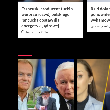
Francuski producent turbin
Rajd dola
wesprze rozwój polskiego
ponownie
łańcucha dostaw dla
wyhamow
energetyki jądrowej
13 stycznia
14 stycznia, 2026
Nie przegap