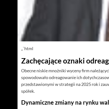
„`html
Zachęcające oznaki odrea
Obecne niskie mnożniki wyceny firm należącyc
spowodowało odreagowanie ich dotychczasowej 
przedstawionymi w strategii na 2025 rok i zau
spółek.
Dynamiczne zmiany na rynku w