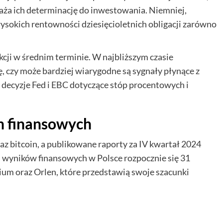
raża ich determinację do inwestowania. Niemniej,
sokich rentowności dziesięcioletnich obligacji zarówno
kcji w średnim terminie. W najbliższym czasie
ję, czy może bardziej wiarygodne są sygnały płynące z
decyzje Fed i EBC dotyczące stóp procentowych i
h finansowych
z bitcoin, a publikowane raporty za IV kwartał 2024
n wyników finansowych w Polsce rozpocznie się 31
ium oraz Orlen, które przedstawią swoje szacunki