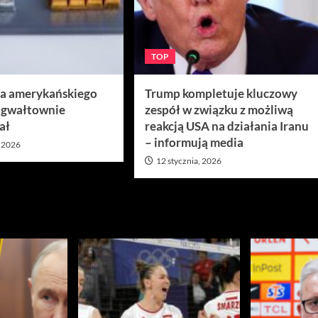
TOP
ra amerykańskiego
Trump kompletuje kluczowy
 gwałtownie
zespół w związku z możliwą
ał
reakcją USA na działania Iranu
– informują media
, 2026
12 stycznia, 2026