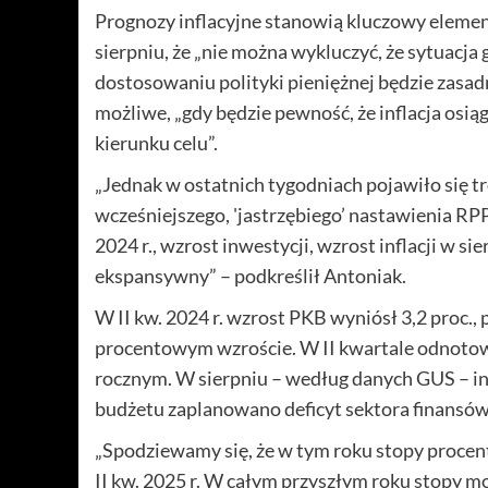
Prognozy inflacyjne stanowią kluczowy elemen
sierpniu, że „nie można wykluczyć, że sytuacja 
dostosowaniu polityki pieniężnej będzie zasadna
możliwe, „gdy będzie pewność, że inflacja osiąg
kierunku celu”.
„Jednak w ostatnich tygodniach pojawiło się t
wcześniejszego, 'jastrzębiego’ nastawienia RP
2024 r., wzrost inwestycji, wzrost inflacji w sie
ekspansywny” – podkreślił Antoniak.
W II kw. 2024 r. wzrost PKB wyniósł 3,2 proc.,
procentowym wzroście. W II kwartale odnotowan
rocznym. W sierpniu – według danych GUS – infla
budżetu zaplanowano deficyt sektora finansów 
„Spodziewamy się, że w tym roku stopy procen
II kw. 2025 r. W całym przyszłym roku stopy m