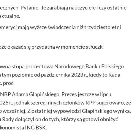
znych. Pytanie, ile zarabiają nauczyciele i czy ostatnie
aktualne.
emeryci mają wyższe świadczenia niż trzydziestoletni
e okazać się przydatna w momencie stłuczki
łówna stopa procentowa Narodowego Banku Polskiego
 tym poziomie od października 2023 r., kiedy to Rada
. proc.
 NBP Adama Glapińskiego. Prezes jeszcze w lipcu
026 r., jednak szereg innych członków RPP sugerowało, że
p wcześniej. Z ostatniej wypowiedzi Glapińskiego wynika,
Rady dołączył on do tych, którzy są gotowi obniżyć
ekonomista ING BSK.