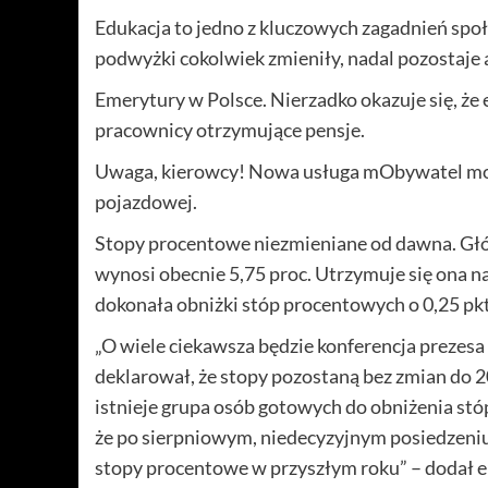
Edukacja to jedno z kluczowych zagadnień społec
podwyżki cokolwiek zmieniły, nadal pozostaje 
Emerytury w Polsce. Nierzadko okazuje się, że 
pracownicy otrzymujące pensje.
Uwaga, kierowcy! Nowa usługa mObywatel moż
pojazdowej.
Stopy procentowe niezmieniane od dawna. G
wynosi obecnie 5,75 proc. Utrzymuje się ona na
dokonała obniżki stóp procentowych o 0,25 pkt
„O wiele ciekawsza będzie konferencja prezesa
deklarował, że stopy pozostaną bez zmian do 2
istnieje grupa osób gotowych do obniżenia stó
że po sierpniowym, niedecyzyjnym posiedzeniu 
stopy procentowe w przyszłym roku” – dodał 