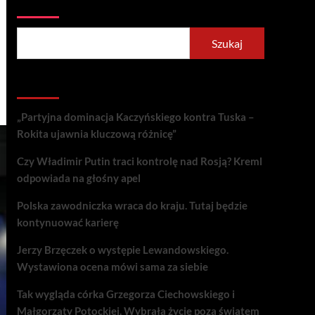
Szukaj
Szukaj
Recent Posts
„Partyjna dominacja Kaczyńskiego kontra Tuska –
Rokita ujawnia kluczową różnicę”
Czy Władimir Putin traci kontrolę nad Rosją? Kreml
odpowiada na głośny apel
Polska zawodniczka wraca do kraju. Tutaj będzie
kontynuować karierę
Jerzy Brzęczek o występie Lewandowskiego.
Wystawiona ocena mówi sama za siebie
Tak wygląda córka Grzegorza Ciechowskiego i
Małgorzaty Potockiej. Wybrała życie poza światem