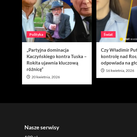
Polityka
Świat
„Partyjna dominacja
Czy Władimir Put
Kaczyńskiego kontra Tuska –
kontrolę nad Ros
Rokita ujawnia kluczową
odpowiada na gło
różnicę”
16 kwietnia, 2026
20 kwietnia, 2026
Nasze serwisy