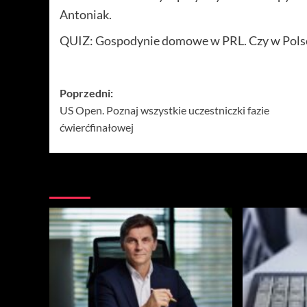
Antoniak.
QUIZ: Gospodynie domowe w PRL. Czy w Polsce
Zobacz
Poprzedni:
US Open. Poznaj wszystkie uczestniczki fazie
wpisy
ćwierćfinałowej
Więcej