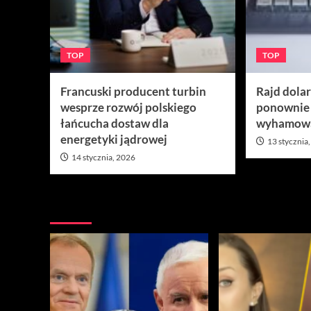
TOP
TOP
Francuski producent turbin
Rajd dola
wesprze rozwój polskiego
ponownie
łańcucha dostaw dla
wyhamow
energetyki jądrowej
13 stycznia
14 stycznia, 2026
Nie przegap