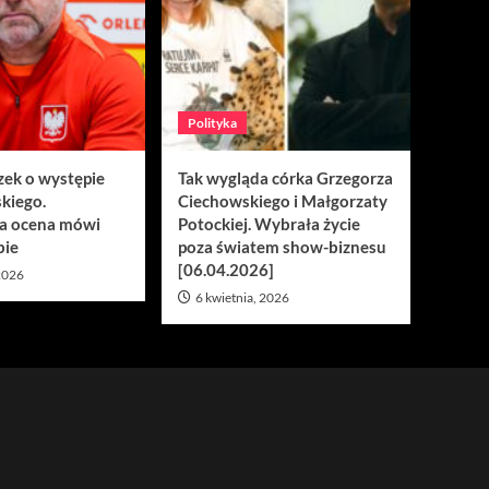
Polityka
zek o występie
Tak wygląda córka Grzegorza
kiego.
Ciechowskiego i Małgorzaty
a ocena mówi
Potockiej. Wybrała życie
bie
poza światem show-biznesu
[06.04.2026]
 2026
6 kwietnia, 2026