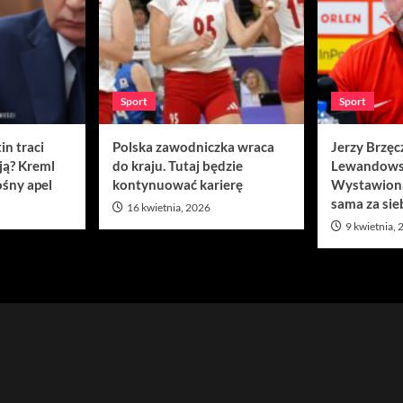
Sport
Sport
in traci
Polska zawodniczka wraca
Jerzy Brzęc
ją? Kreml
do kraju. Tutaj będzie
Lewandows
śny apel
kontynuować karierę
Wystawion
sama za sie
16 kwietnia, 2026
9 kwietnia,