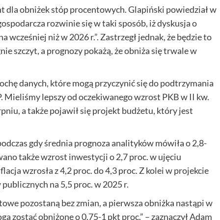
t dla obniżek stóp procentowych. Glapiński powiedział w
gospodarcza rozwinie się w taki sposób, iż dyskusja o
 wcześniej niż w 2026 r.”. Zastrzegł jednak, że będzie to
nie szczyt, a prognozy pokażą, że obniża się trwale w
rochę danych, które mogą przyczynić się do podtrzymania
P. Mieliśmy lepszy od oczekiwanego wzrost PKB w II kw.
rpniu, a także pojawił się projekt budżetu, który jest
 podczas gdy średnia prognoza analityków mówiła o 2,8-
o także wzrost inwestycji o 2,7 proc. w ujęciu
cja wzrosła z 4,2 proc. do 4,3 proc. Z kolei w projekcie
publicznych na 5,5 proc. w 2025 r.
towe pozostaną bez zmian, a pierwsza obniżka nastąpi w
ogą zostać obniżone o 0,75-1 pkt proc.” – zaznaczył Adam