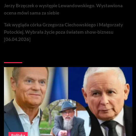
Jerzy Brzęczek o występie Lewandowskiego. Wystawiona
ocena mówi sama za siebie
Tak wygląda córka Grzegorza Ciechowskiego i Małgorzaty
Potockiej. Wybrała życie poza światem show-biznesu
[06.04.2026]
Nie przegap
Polityka