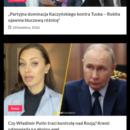
„Partyjna dominacja Kaczyńskiego kontra Tuska – Rokita
ujawnia kluczową różnicę”
20 kwietnia, 2026
Świat
Czy Władimir Putin traci kontrolę nad Rosją? Kreml
odpowiada na głośny apel