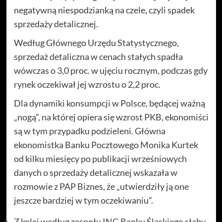
negatywną niespodzianką na czele, czyli spadek
sprzedaży detalicznej.
Według Głównego Urzędu Statystycznego,
sprzedaż detaliczna w cenach stałych spadła
wówczas o 3,0 proc. w ujęciu rocznym, podczas gdy
rynek oczekiwał jej wzrostu o 2,2 proc.
Dla dynamiki konsumpcji w Polsce, będącej ważną
„nogą”, na której opiera się wzrost PKB, ekonomiści
są w tym przypadku podzieleni. Główna
ekonomistka Banku Pocztowego Monika Kurtek
od kilku miesięcy po publikacji wrześniowych
danych o sprzedaży detalicznej wskazała w
rozmowie z PAP Biznes, że „utwierdziły ją one
jeszcze bardziej w tym oczekiwaniu”.
Z kolei według zespołu ING Banku Śląskiego słaby