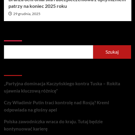
patrzy na koniec 2025 roku
29 grudnia, 2025
Szukaj
Szukaj
Recent Posts
„Partyjna dominacja Kaczyńskiego kontra Tuska – Rokita
ujawnia kluczową różnicę”
Czy Władimir Putin traci kontrolę nad Rosją? Kreml
odpowiada na głośny apel
Polska zawodniczka wraca do kraju. Tutaj będzie
kontynuować karierę