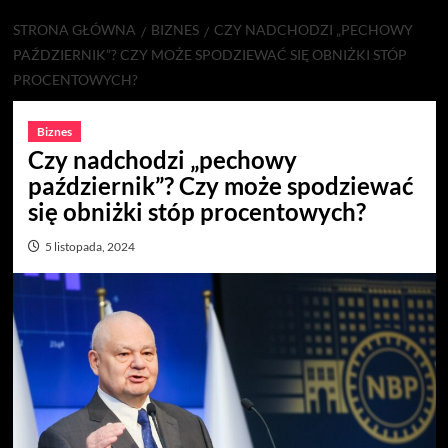
STRONA GŁÓWNA
BIZNES
CZY NADCHODZI „PECHOWY
PAŹDZIERNIK”? CZY MOŻE SPODZIEWAĆ SIĘ OBNIŻKI STÓP
PROCENTOWYCH?
Biznes
Czy nadchodzi „pechowy
październik”? Czy może spodziewać
się obniżki stóp procentowych?
5 listopada, 2024