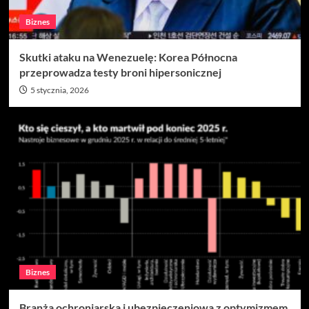
Biznes
Skutki ataku na Wenezuelę: Korea Północna
przeprowadza testy broni hipersonicznej
5 stycznia, 2026
Biznes
Branża ochroniarska i ubezpieczeniowa z optymizmem