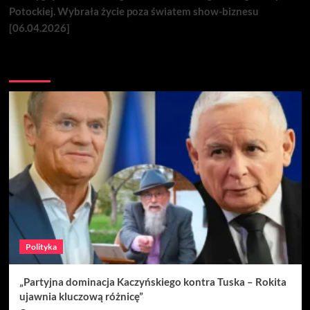
Potockiej. Wybrała życie poza światem show-biznesu
[06.04.2026]
Nie przegap
Polityka
„Partyjna dominacja Kaczyńskiego kontra Tuska – Rokita
ujawnia kluczową różnicę”