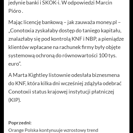
jedynie banki i SKOK-i. W odpowiedzi Marcin
Pióro .
Mając licencję bankową – jak zauważa money.pl –
„Conotoxia zyskałaby dostęp do taniego kapitału,
znalazłaby się pod kontrolą KNF i NBP, a pieniądze
klientów wpłacane na rachunek firmy były objęte
systemową ochroną do równowartości 100 tys.
euro”.
A Marta Kightley listownie odesłała biznesmena
do KNF, która kilka dni wcześniej zdążyła odebrać
Conotoxii status krajowej instytucji płatniczej
(KIP).
Zobacz
Poprzedni:
Orange Polska kontynuuje wzrostowy trend
wpisy