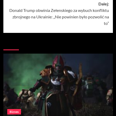
Dalej:
Donald Trump obwinia Zełenskiego za wybuch konfliktu
zbrojnego na Ukrainie: „Nie powinien było pozwolić na
to”
Więcej
Biznes