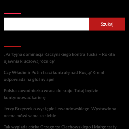
Szukaj
Szukaj
Recent Posts
„Partyjna dominacja Kaczyńskiego kontra Tuska – Rokita
ujawnia kluczową różnicę”
Czy Władimir Putin traci kontrolę nad Rosją? Kreml
odpowiada na głośny apel
Polska zawodniczka wraca do kraju. Tutaj będzie
kontynuować karierę
Jerzy Brzęczek o występie Lewandowskiego. Wystawiona
ocena mówi sama za siebie
Tak wygląda córka Grzegorza Ciechowskiego i Małgorzaty