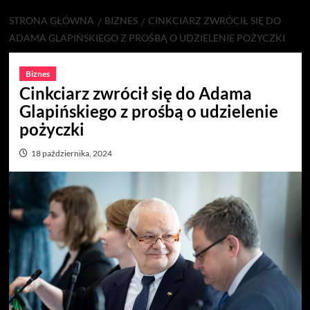
STRONA GŁÓWNA
BIZNES
CINKCIARZ ZWRÓCIŁ SIĘ DO
ADAMA GLAPIŃSKIEGO Z PROŚBĄ O UDZIELENIE POŻYCZKI
Biznes
Cinkciarz zwrócił się do Adama
Glapińskiego z prośbą o udzielenie
pożyczki
18 października, 2024