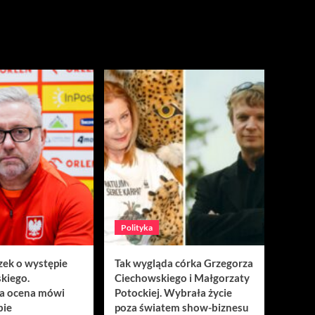
Polityka
zek o występie
Tak wygląda córka Grzegorza
kiego.
Ciechowskiego i Małgorzaty
a ocena mówi
Potockiej. Wybrała życie
bie
poza światem show-biznesu