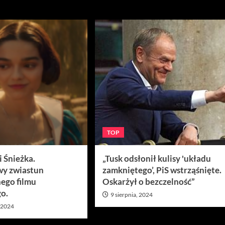
TOP
Śnieżka.
„Tusk odsłonił kulisy 'układu
wy zwiastun
zamkniętego’, PiS wstrząśnięte.
ego filmu
Oskarżył o bezczelność”
go.
9 sierpnia, 2024
, 2024