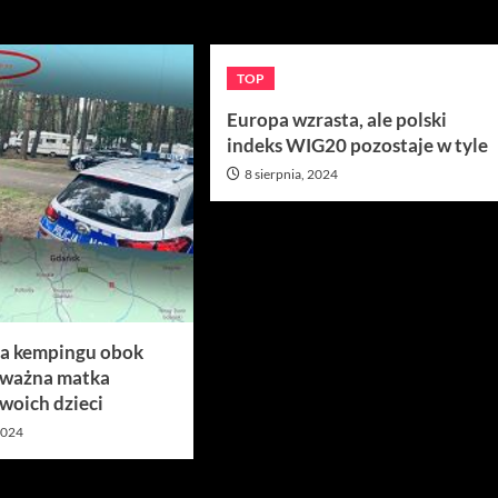
TOP
Europa wzrasta, ale polski
indeks WIG20 pozostaje w tyle
8 sierpnia, 2024
na kempingu obok
dważna matka
woich dzieci
 2024