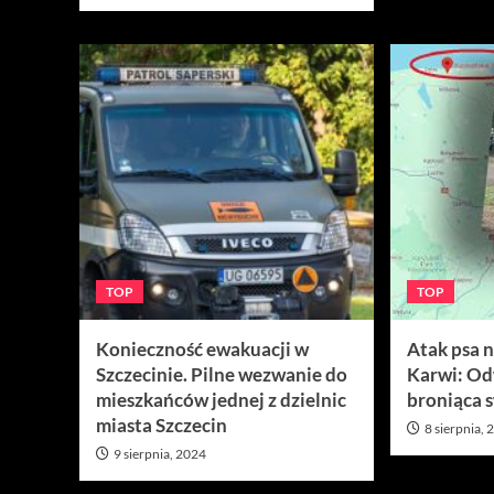
TOP
TOP
Konieczność ewakuacji w
Atak psa 
Szczecinie. Pilne wezwanie do
Karwi: O
mieszkańców jednej z dzielnic
broniąca s
miasta Szczecin
8 sierpnia,
9 sierpnia, 2024