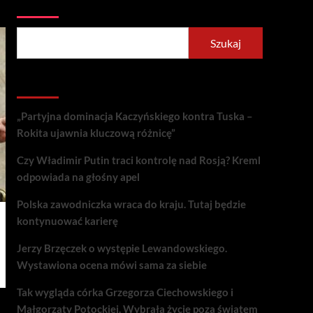
Szukaj
Szukaj
Recent Posts
„Partyjna dominacja Kaczyńskiego kontra Tuska –
Rokita ujawnia kluczową różnicę”
Czy Władimir Putin traci kontrolę nad Rosją? Kreml
odpowiada na głośny apel
Polska zawodniczka wraca do kraju. Tutaj będzie
kontynuować karierę
Jerzy Brzęczek o występie Lewandowskiego.
Wystawiona ocena mówi sama za siebie
Tak wygląda córka Grzegorza Ciechowskiego i
Małgorzaty Potockiej. Wybrała życie poza światem