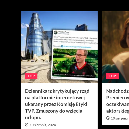
TOP
TOP
TOP
Dziennikarz krytykujący rząd
Nadchodzi 
na platformie internetowej
Premiero
ukarany przez Komisję Etyki
oczekiwan
TVP. Zmuszony do wzięcia
aktorskie
urlopu.
10 sierpnia
10 sierpnia, 2024