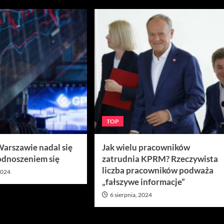
TOP
Warszawie nadal się
Jak wielu pracowników
odnoszeniem się
zatrudnia KPRM? Rzeczywista
liczba pracowników podważa
 2024
„fałszywe informacje”
6 sierpnia, 2024