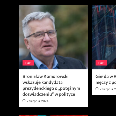
TOP
TOP
Bronisław Komorowski
Giełda w 
wskazuje kandydata
męczy z p
prezydenckiego o „potężnym
7 sierpnia,
doświadczeniu” w polityce
7 sierpnia, 2024