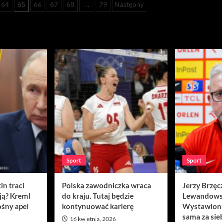
64
65
66
67
68
…
79
Następny
Sport
Sport
in traci
Polska zawodniczka wraca
Jerzy Brzęc
ją? Kreml
do kraju. Tutaj będzie
Lewandows
śny apel
kontynuować karierę
Wystawion
sama za sie
16 kwietnia, 2026