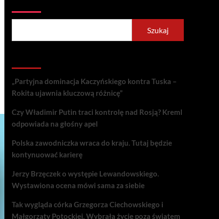
Szukaj
Szukaj
Recent Posts
„Partyjna dominacja Kaczyńskiego kontra Tuska –
Rokita ujawnia kluczową różnicę”
Czy Władimir Putin traci kontrolę nad Rosją? Kreml
odpowiada na głośny apel
Polska zawodniczka wraca do kraju. Tutaj będzie
kontynuować karierę
Jerzy Brzęczek o występie Lewandowskiego.
Wystawiona ocena mówi sama za siebie
Tak wygląda córka Grzegorza Ciechowskiego i
Małgorzaty Potockiej. Wybrała życie poza światem