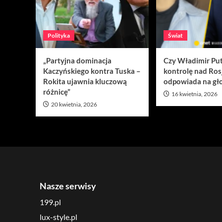
Polityka
Świat
„Partyjna dominacja
Czy Władimir Put
Kaczyńskiego kontra Tuska –
kontrolę nad Ros
Rokita ujawnia kluczową
odpowiada na gło
różnicę”
16 kwietnia, 2026
20 kwietnia, 2026
Nasze serwisy
199.pl
lux-style.pl