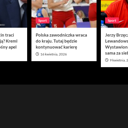
Sport
Sport
in traci
Polska zawodniczka wraca
Jerzy Brzęc
ją? Kreml
do kraju. Tutaj będzie
Lewandows
śny apel
kontynuować karierę
Wystawion
sama za sie
16 kwietnia, 2026
9 kwietnia,