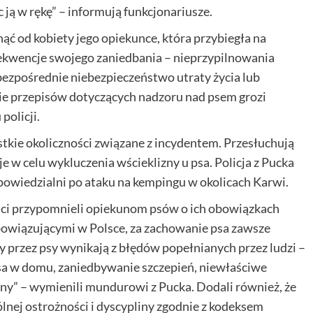
c ją w rękę” – informują funkcjonariusze.
ąć od kobiety jego opiekunce, która przybiegła na
sekwencje swojego zaniedbania – nieprzypilnowania
bezpośrednie niebezpieczeństwo utraty życia lub
nie przepisów dotyczących nadzoru nad psem grozi
policji.
tkie okoliczności związane z incydentem. Przesłuchują
 w celu wykluczenia wścieklizny u psa. Policja z Pucka
odpowiedzialni po ataku na kempingu w okolicach Karwi.
nci przypomnieli opiekunom psów o ich obowiązkach
bowiązującymi w Polsce, za zachowanie psa zawsze
 przez psy wynikają z błędów popełnianych przez ludzi –
sa w domu, zaniedbywanie szczepień, niewłaściwe
liny” – wymienili mundurowi z Pucka. Dodali również, że
nej ostrożności i dyscypliny zgodnie z kodeksem