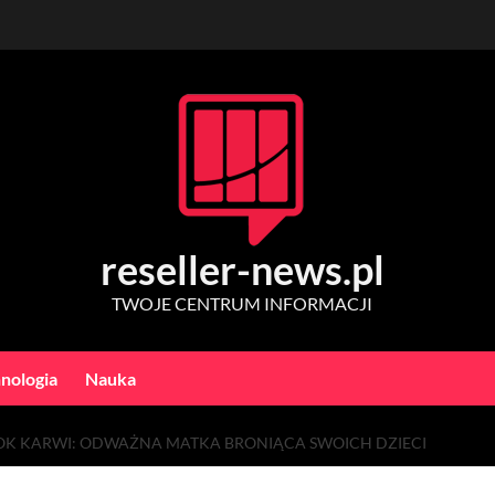
reseller-news.pl
TWOJE CENTRUM INFORMACJI
nologia
Nauka
OK KARWI: ODWAŻNA MATKA BRONIĄCA SWOICH DZIECI