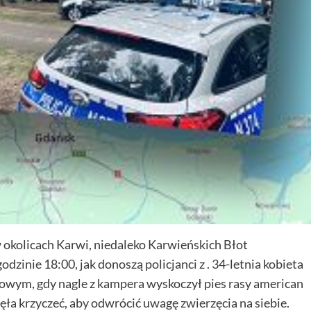
 okolicach Karwi, niedaleko Karwieńskich Błot
dzinie 18:00, jak donoszą policjanci z . 34-letnia kobieta
gowym, gdy nagle z kampera wyskoczył pies rasy american
częła krzyczeć, aby odwrócić uwagę zwierzęcia na siebie.