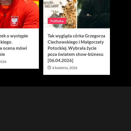
Polityka
zek o występie
Tak wygląda córka Grzegorza
kiego.
Ciechowskiego i Małgorzaty
a ocena mówi
Potockiej. Wybrała życie
bie
poza światem show-biznesu
[06.04.2026]
 2026
6 kwietnia, 2026