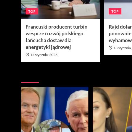
TOP
TOP
Francuski producent turbin
Rajd dola
wesprze rozwój polskiego
ponownie
łańcucha dostaw dla
wyhamow
energetyki jądrowej
13 stycznia
14 stycznia, 2026
Nie przegap