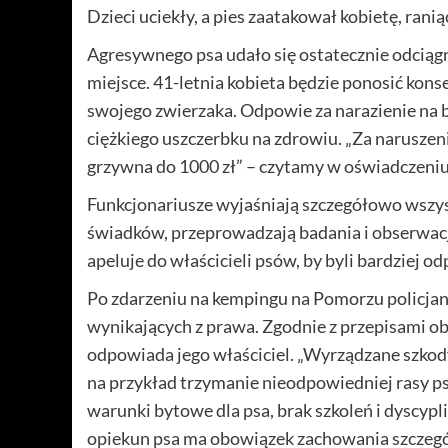
Dzieci uciekły, a pies zaatakował kobietę, ranią
Agresywnego psa udało się ostatecznie odciągn
miejsce. 41-letnia kobieta będzie ponosić kon
swojego zwierzaka. Odpowie za narazienie na 
ciężkiego uszczerbku na zdrowiu. „Za narusze
grzywna do 1000 zł” – czytamy w oświadczeniu 
Funkcjonariusze wyjaśniają szczegółowo wszys
świadków, przeprowadzają badania i obserwacje
apeluje do właścicieli psów, by byli bardziej 
Po zdarzeniu na kempingu na Pomorzu policja
wynikających z prawa. Zgodnie z przepisami o
odpowiada jego właściciel. „Wyrządzane szkody
na przykład trzymanie nieodpowiedniej rasy p
warunki bytowe dla psa, brak szkoleń i dyscyp
opiekun psa ma obowiązek zachowania szczegól