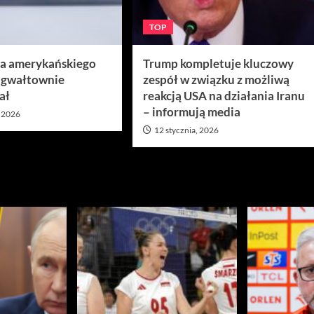
TOP
ra amerykańskiego
Trump kompletuje kluczowy
 gwałtownie
zespół w związku z możliwą
ał
reakcją USA na działania Iranu
– informują media
, 2026
12 stycznia, 2026