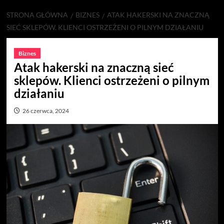
STRONA GŁÓWNA
BIZNES
ATAK HAKERSKI NA ZNACZNĄ
SIEĆ SKLEPÓW. KLIENCI OSTRZEŻENI O PILNYM DZIAŁANIU
Biznes
Atak hakerski na znaczną sieć
sklepów. Klienci ostrzeżeni o pilnym
działaniu
26 czerwca, 2024