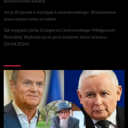
kontynuować karierę
Jerzy Brzęczek o występie Lewandowskiego. Wystawiona
ocena mówi sama za siebie
Tak wygląda córka Grzegorza Ciechowskiego i Małgorzaty
Potockiej. Wybrała życie poza światem show-biznesu
[06.04.2026]
Nie przegap