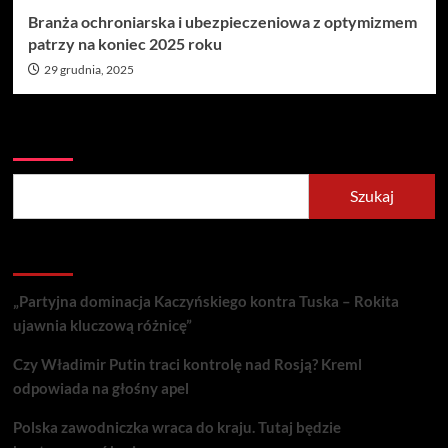
Branża ochroniarska i ubezpieczeniowa z optymizmem
patrzy na koniec 2025 roku
29 grudnia, 2025
Szukaj
Szukaj
Recent Posts
„Partyjna dominacja Kaczyńskiego kontra Tuska – Rokita
ujawnia kluczową różnicę”
Czy Władimir Putin traci kontrolę nad Rosją? Kreml
odpowiada na głośny apel
Polska zawodniczka wraca do kraju. Tutaj będzie