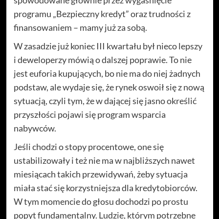
spowodowane głównie przez wygaśnięcie
programu „Bezpieczny kredyt” oraz trudności z
finansowaniem – mamy już za sobą.
W zasadzie już koniec III kwartału był nieco lepszy
i deweloperzy mówią o dalszej poprawie. To nie
jest euforia kupujących, bo nie ma do niej żadnych
podstaw, ale wydaje się, że rynek oswoił się z nową
sytuacją, czyli tym, że w dającej się jasno określić
przyszłości pojawi się program wsparcia
nabywców.
Jeśli chodzi o stopy procentowe, one się
ustabilizowały i też nie ma w najbliższych nawet
miesiącach takich przewidywań, żeby sytuacja
miała stać się korzystniejsza dla kredytobiorców.
W tym momencie do głosu dochodzi po prostu
popyt fundamentalny. Ludzie, którym potrzebne