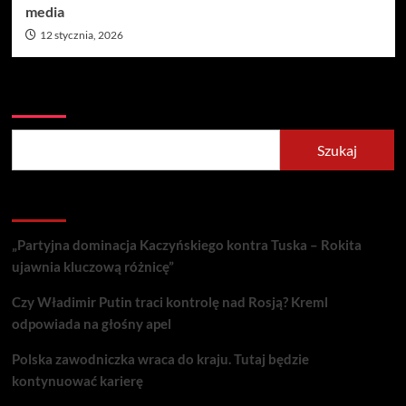
media
12 stycznia, 2026
Szukaj
Szukaj
Recent Posts
„Partyjna dominacja Kaczyńskiego kontra Tuska – Rokita
ujawnia kluczową różnicę”
Czy Władimir Putin traci kontrolę nad Rosją? Kreml
odpowiada na głośny apel
Polska zawodniczka wraca do kraju. Tutaj będzie
kontynuować karierę