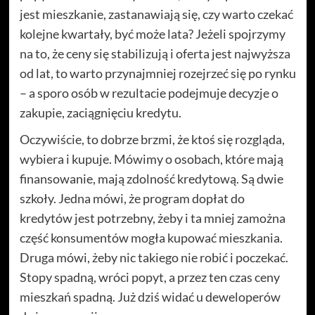
jest mieszkanie, zastanawiają się, czy warto czekać
kolejne kwartały, być może lata? Jeżeli spojrzymy
na to, że ceny się stabilizują i oferta jest najwyższa
od lat, to warto przynajmniej rozejrzeć się po rynku
– a sporo osób w rezultacie podejmuje decyzje o
zakupie, zaciągnięciu kredytu.
Oczywiście, to dobrze brzmi, że ktoś się rozgląda,
wybiera i kupuje. Mówimy o osobach, które mają
finansowanie, mają zdolność kredytową. Są dwie
szkoły. Jedna mówi, że program dopłat do
kredytów jest potrzebny, żeby i ta mniej zamożna
część konsumentów mogła kupować mieszkania.
Druga mówi, żeby nic takiego nie robić i poczekać.
Stopy spadną, wróci popyt, a przez ten czas ceny
mieszkań spadną. Już dziś widać u deweloperów