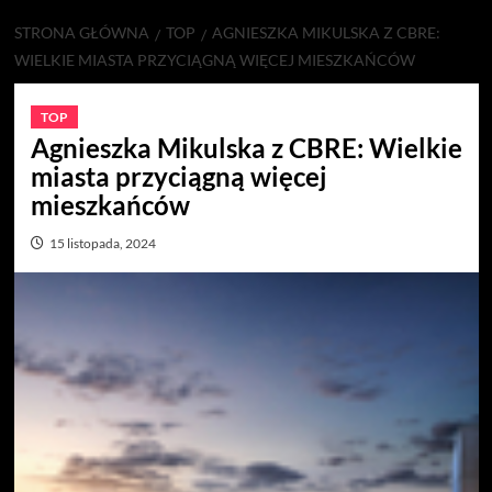
STRONA GŁÓWNA
TOP
AGNIESZKA MIKULSKA Z CBRE:
WIELKIE MIASTA PRZYCIĄGNĄ WIĘCEJ MIESZKAŃCÓW
TOP
Agnieszka Mikulska z CBRE: Wielkie
miasta przyciągną więcej
mieszkańców
15 listopada, 2024