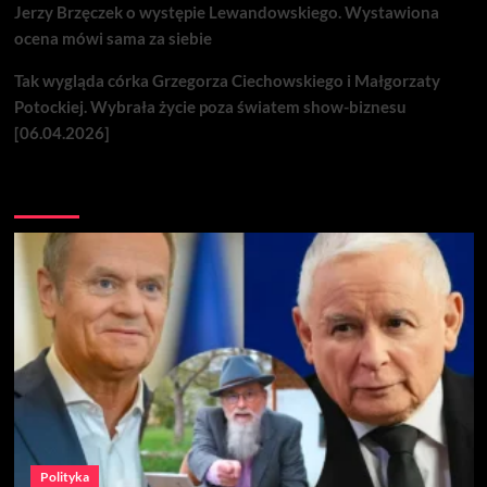
Jerzy Brzęczek o występie Lewandowskiego. Wystawiona
ocena mówi sama za siebie
Tak wygląda córka Grzegorza Ciechowskiego i Małgorzaty
Potockiej. Wybrała życie poza światem show-biznesu
[06.04.2026]
Nie przegap
Polityka