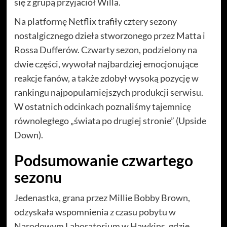
się z grupą przyjaciół Willa.
Na platformę Netflix trafiły cztery sezony
nostalgicznego dzieła stworzonego przez Matta i
Rossa Dufferów. Czwarty sezon, podzielony na
dwie części, wywołał najbardziej emocjonujące
reakcje fanów, a także zdobył wysoką pozycję w
rankingu najpopularniejszych produkcji serwisu.
W ostatnich odcinkach poznaliśmy tajemnicę
równoległego „świata po drugiej stronie” (Upside
Down).
Podsumowanie czwartego
sezonu
Jedenastka, grana przez Millie Bobby Brown,
odzyskała wspomnienia z czasu pobytu w
Narodowym Laboratorium w Hawkins, gdzie