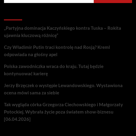
Recent Posts
„Partyjna dominacja Kaczyńskiego kontra Tuska – Rokita
ujawnia kluczową różnicę”
Czy Władimir Putin traci kontrolę nad Rosją? Kreml
odpowiada na głośny apel
Polska zawodniczka wraca do kraju. Tutaj będzie
kontynuować karierę
Jerzy Brzęczek o występie Lewandowskiego. Wystawiona
ocena mówi sama za siebie
Tak wygląda córka Grzegorza Ciechowskiego i Małgorzaty
Potockiej. Wybrała życie poza światem show-biznesu
[06.04.2026]