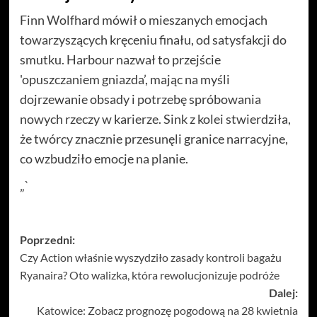
Finn Wolfhard mówił o mieszanych emocjach
towarzyszących kręceniu finału, od satysfakcji do
smutku. Harbour nazwał to przejście
'opuszczaniem gniazda’, mając na myśli
dojrzewanie obsady i potrzebę spróbowania
nowych rzeczy w karierze. Sink z kolei stwierdziła,
że twórcy znacznie przesunęli granice narracyjne,
co wzbudziło emocje na planie.
„`
Zobacz
Poprzedni:
Czy Action właśnie wyszydziło zasady kontroli bagażu
wpisy
Ryanaira? Oto walizka, która rewolucjonizuje podróże
Dalej:
Katowice: Zobacz prognozę pogodową na 28 kwietnia