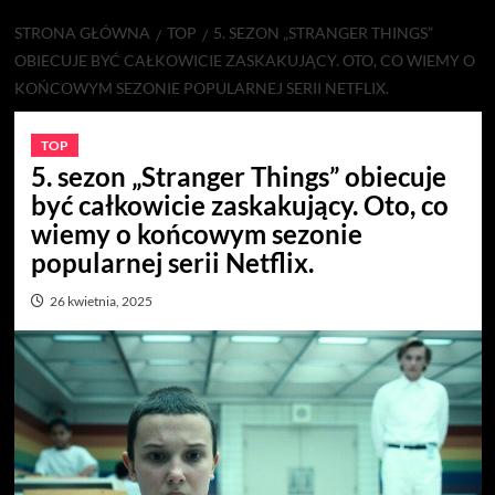
STRONA GŁÓWNA
TOP
5. SEZON „STRANGER THINGS”
OBIECUJE BYĆ CAŁKOWICIE ZASKAKUJĄCY. OTO, CO WIEMY O
KOŃCOWYM SEZONIE POPULARNEJ SERII NETFLIX.
TOP
5. sezon „Stranger Things” obiecuje
być całkowicie zaskakujący. Oto, co
wiemy o końcowym sezonie
popularnej serii Netflix.
26 kwietnia, 2025