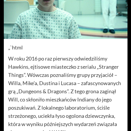
„`html
W roku 2016 po raz pierwszy odwiedziliśmy
Hawkins, ejtisowe miasteczko z serialu „Stranger
Things”. Wówczas poznaliśmy grupy przyjaciół –
Willa, Mike’a, Dustina i Lucasa – zafascynowanych
grą „Dungeons & Dragons”. Z tego grona zaginął
Will, co skłoniło mieszkańców Indiany do jego
poszukiwań. Z lokalnego laboratorium, ściśle
strzeżonego, uciekła łyso ogolona dziewczynka,
która w wyniku późniejszych wydarzeń związała