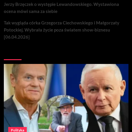
Jerzy Brzęczek o występie Lewandowskiego. Wystawiona
ocena mówi sama za siebie
Tak wygląda córka Grzegorza Ciechowskiego i Małgorzaty
Potockiej. Wybrała życie poza światem show-biznesu
[06.04.2026]
Nie przegap
Polityka