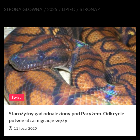
STRONA GŁÓWNA
2025
LIPIEC
STRONA 4
Miesiąc:
lipiec 2025
Świat
Starożytny gad odnaleziony pod Paryżem. Odkrycie
potwierdza migracje węży
11 lipca, 2025