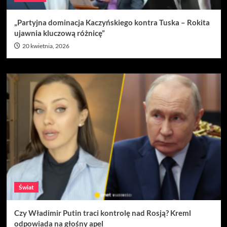
„Partyjna dominacja Kaczyńskiego kontra Tuska – Rokita
ujawnia kluczową różnicę”
20 kwietnia, 2026
Świat
Czy Władimir Putin traci kontrolę nad Rosją? Kreml
odpowiada na głośny apel