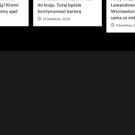
ją? Kreml
do kraju. Tutaj będzie
Lewandows
śny apel
kontynuować karierę
Wystawion
sama za sie
16 kwietnia, 2026
9 kwietnia,