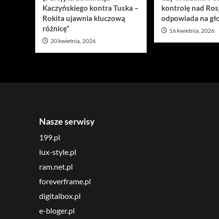
Kaczyńskiego kontra Tuska –
kontrolę nad Ros
Rokita ujawnia kluczową
odpowiada na gło
różnicę”
16 kwietnia, 2026
20 kwietnia, 2026
Nasze serwisy
199.pl
lux-style.pl
ram.net.pl
foreverframe.pl
digitalbox.pl
e-bloger.pl