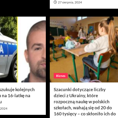
27 sierpnia, 2024
Biznes
szukuje kolejnych
Szacunki dotyczące liczby
u na 16-latkę na
dzieci z Ukrainy, które
u
rozpoczną naukę w polskich
szkołach, wahają się od 20 do
, 2024
160 tysięcy – co skłoniło ich do