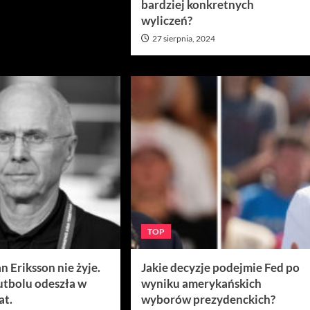
bardziej konkretnych
wyliczeń?
27 sierpnia, 2024
TOP
n Eriksson nie żyje.
Jakie decyzje podejmie Fed po
utbolu odeszła w
wyniku amerykańskich
at.
wyborów prezydenckich?