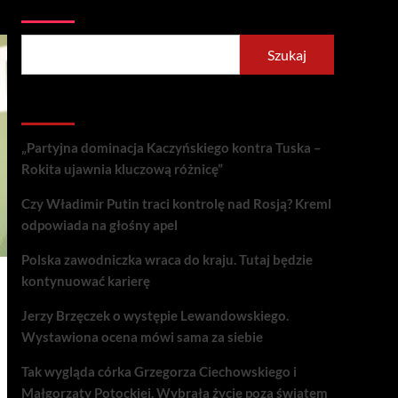
Szukaj
Szukaj
Recent Posts
„Partyjna dominacja Kaczyńskiego kontra Tuska –
Rokita ujawnia kluczową różnicę”
Czy Władimir Putin traci kontrolę nad Rosją? Kreml
odpowiada na głośny apel
Polska zawodniczka wraca do kraju. Tutaj będzie
kontynuować karierę
Jerzy Brzęczek o występie Lewandowskiego.
Wystawiona ocena mówi sama za siebie
Tak wygląda córka Grzegorza Ciechowskiego i
Małgorzaty Potockiej. Wybrała życie poza światem