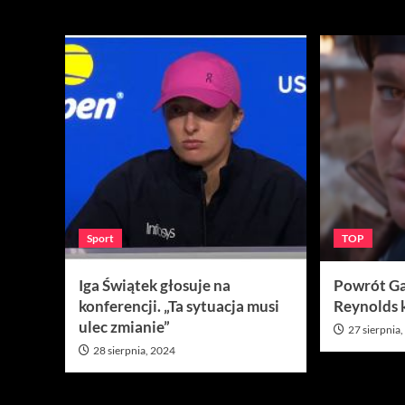
Miesiąc:
sierpie
Sport
TOP
Iga Świątek głosuje na
Powrót G
konferencji. „Ta sytuacja musi
Reynolds 
ulec zmianie”
27 sierpnia
28 sierpnia, 2024