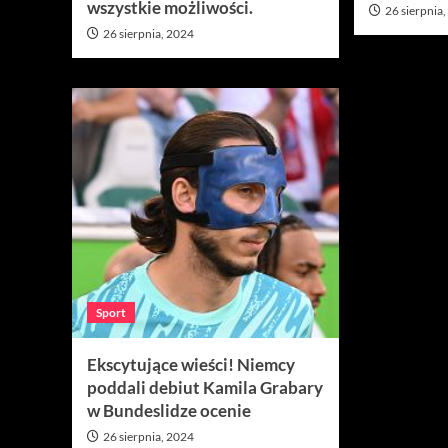
wszystkie możliwości.
26 sierpnia
26 sierpnia, 2024
Sport
Ekscytujące wieści! Niemcy
poddali debiut Kamila Grabary
w Bundeslidze ocenie
26 sierpnia, 2024