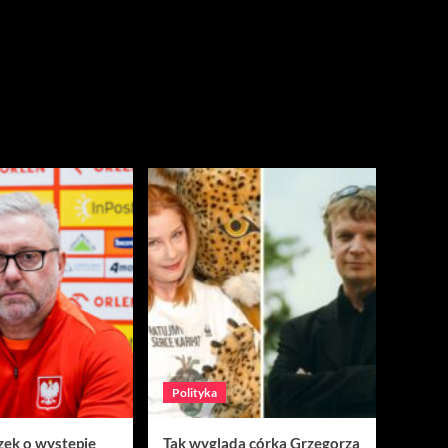
Polityka
zek o występie
Tak wygląda córka Grzegorza