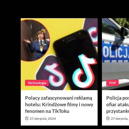
Technologia
TOP
Polacy zafascynowani reklamą
Policja po
hotelu: Krindżowe filmy i nowy
ofiar atak
fenomen na TikToku
przystank
27 sierpnia, 2024
27 sierpnia