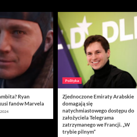
ń 2024
Polityka
ambita? Ryan
Zjednoczone Emiraty Arabskie
kusi fanów Marvela
domagają się
natychmiastowego dostępu do
, 2024
założyciela Telegrama
zatrzymanego we Francji. „W
trybie pilnym”