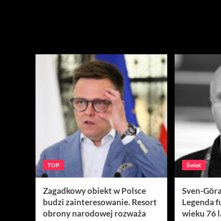
TOP
Świat
Zagadkowy obiekt w Polsce
Sven-Göra
budzi zainteresowanie. Resort
Legenda f
obrony narodowej rozważa
wieku 76 l