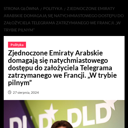
STRONA GŁÓWNA
POLITYKA
ZJEDNOCZONE EMIRATY
ARABSKIE DOMAGAJĄ SIĘ NATYCHMIASTOWEGO DOSTĘPU DO
ZAŁOŻYCIELA TELEGRAMA ZATRZYMANEGO WE FRANCJI. „W
TRYBIE PILNYM”
Polityka
Zjednoczone Emiraty Arabskie
domagają się natychmiastowego
dostępu do założyciela Telegrama
zatrzymanego we Francji. „W trybie
pilnym”
27 sierpnia, 2024