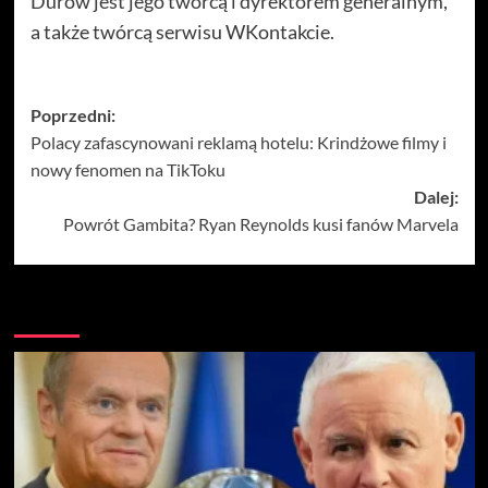
Durow jest jego twórcą i dyrektorem generalnym,
a także twórcą serwisu WKontakcie.
Zobacz
Poprzedni:
Polacy zafascynowani reklamą hotelu: Krindżowe filmy i
wpisy
nowy fenomen na TikToku
Dalej:
Powrót Gambita? Ryan Reynolds kusi fanów Marvela
Więcej